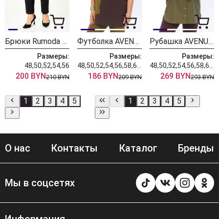
Брюки Rumoda 2289 черные
Футболка AVENUE 0339-1
Рубашка AVENUE 0321-3
Размеры:
Размеры:
Размеры:
48,50,52,54,56
48,50,52,54,56,58,60,62,64,66,68,70,72
48,50,52,54,56,58,60,62,64,66,68,70,72
200 BYN
186 BYN
269 BYN
210 BYN
209 BYN
293 BYN
1
2
3
4
5
1
2
3
4
5
О нас
Контакты
Каталог
Бренды
Мы в соцсетях