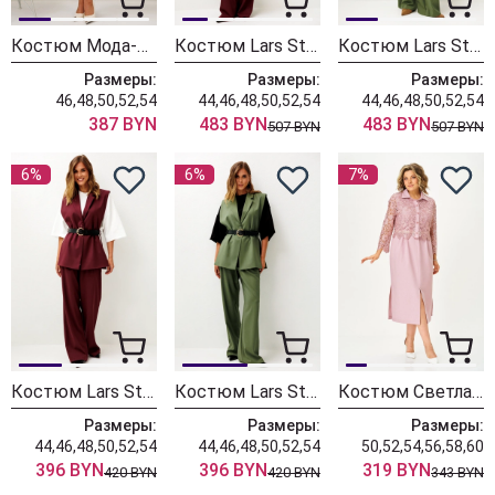
Костюм Мода-Юрс 26-2538 синий + крупный горох
Костюм Lars Style 1246 оттенки бордо+молочного
Костюм Lars Style 1246/1 оттенки хвои+молочного
Размеры:
Размеры:
Размеры:
46,48,50,52,54
44,46,48,50,52,54
44,46,48,50,52,54
387 BYN
483 BYN
483 BYN
507 BYN
507 BYN
6%
6%
7%
Костюм Lars Style 1247 оттенки бордо
Костюм Lars Style 1247/1 оттенки хвои
Костюм Светлана-Стиль 2380 розовый
Размеры:
Размеры:
Размеры:
44,46,48,50,52,54
44,46,48,50,52,54
50,52,54,56,58,60
396 BYN
396 BYN
319 BYN
420 BYN
420 BYN
343 BYN