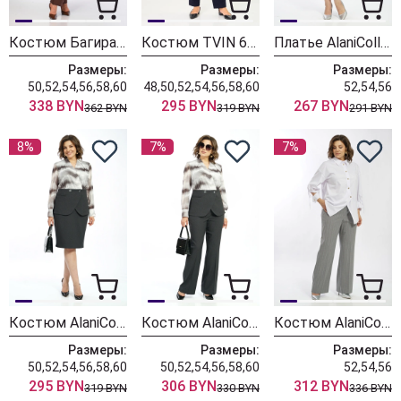
Костюм БагираАнТа 1129 голубой + шоколад
Костюм TVIN 6103 синий + клетка
Платье AlaniCollection 2601 синий в полоску
Размеры:
Размеры:
Размеры:
50,52,54,56,58,60
48,50,52,54,56,58,60
52,54,56
338 BYN
295 BYN
267 BYN
362 BYN
319 BYN
291 BYN
8%
7%
7%
Костюм AlaniCollection 2606
Костюм AlaniCollection 2590
Костюм AlaniCollection 2586 белый + серый
Размеры:
Размеры:
Размеры:
50,52,54,56,58,60
50,52,54,56,58,60
52,54,56
295 BYN
306 BYN
312 BYN
319 BYN
330 BYN
336 BYN