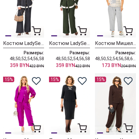
Костюм LadySecret 26251 темный графит
Костюм LadySecret 26251 хаки
Костюм Мишель Шик 1452 серый+полоска
Размеры:
Размеры:
Размеры:
48,50,52,54,56,58
48,50,52,54,56,58
48,50,52,54,56,58,60,62,64
359 BYN
359 BYN
173 BYN
422 BYN
422 BYN
204 BYN
15%
15%
15%