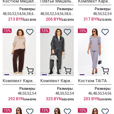
Костюм Мишель Шик 1436/1 королевский пурпур
Платье Мишель Шик 2204 графит+клетка
Комплект Карина Делюкс 1458 коричневый
Размеры:
Размеры:
Размеры:
48,50,52,54,56,58,60,62,64
48,50,52,54,56,58,60,62,64
48,50,52,54
213 BYN
206 BYN
317 BYN
251 BYN
242 BYN
373 BYN
15%
15%
15%
Комплект Карина Делюкс 1460 бежевый
Комплект Карина Делюкс 1451 антрацит
Костюм TAITA PLUS 2622/3 лаванда
Размеры:
Размеры:
Размеры:
48,50,52,54
48,50,52,54
46,48,50,54,56
292 BYN
325 BYN
203 BYN
344 BYN
382 BYN
239 BYN
15%
15%
15%