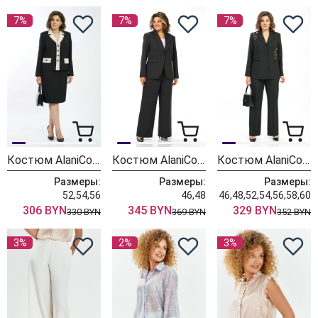
7%
7%
7%
Костюм AlaniCollection 2582 черный + молоко
Костюм AlaniCollection 2581
Костюм AlaniCollection 2580 черный
Размеры:
Размеры:
Размеры:
52,54,56
46,48
46,48,52,54,56,58,60
306 BYN
345 BYN
329 BYN
330 BYN
369 BYN
352 BYN
3%
2%
3%