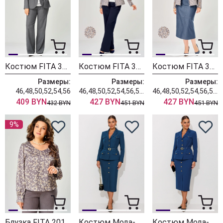
Костюм FITA 3401 графитовый
Костюм FITA 3362 сине-бежевый
Костюм FITA 3361 бежевый + деним
Размеры:
Размеры:
Размеры:
46,48,50,52,54,56
46,48,50,52,54,56,58,60,62
46,48,50,52,54,56,58,60,62
409 BYN
427 BYN
427 BYN
432 BYN
451 BYN
451 BYN
9%
Блузка FITA 20181
Костюм Мода-Юрс 26-2935 темная бирюза
Костюм Мода-Юрс 26-2935 синий