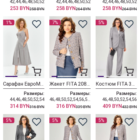
42,44,46,48,50,52
42,44,46,48,50,52
42,44,46,48,50,52
253 BYN
258 BYN
258 BYN
258 BYN
264 BYN
264 BYN
1%
7%
5%
Сарафан ЕвроМода 741 серый + розовая полоска
Жакет FITA 20803 бежевый + деним
Костюм FITA 3402 серо-бежевый
Размеры:
Размеры:
Размеры:
44,46,48,50,52,54
46,48,50,52,54,56,58,60,62
46,48,50,52,54,56
314 BYN
316 BYN
409 BYN
316 BYN
339 BYN
432 BYN
5%
5%
5%