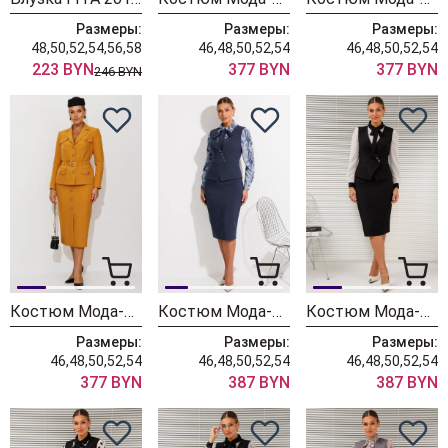
Размеры:
Размеры:
Размеры:
48,50,52,54,56,58
46,48,50,52,54
46,48,50,52,54
223 BYN
377 BYN
377 BYN
246 BYN
Костюм Мода-Юрс 26-2935 горчица
Костюм Мода-Юрс 26-2766 пыльно-синий
Костюм Мода-Юрс 26-2766 черный + мелкий горох
Размеры:
Размеры:
Размеры:
46,48,50,52,54
46,48,50,52,54
46,48,50,52,54
377 BYN
387 BYN
387 BYN