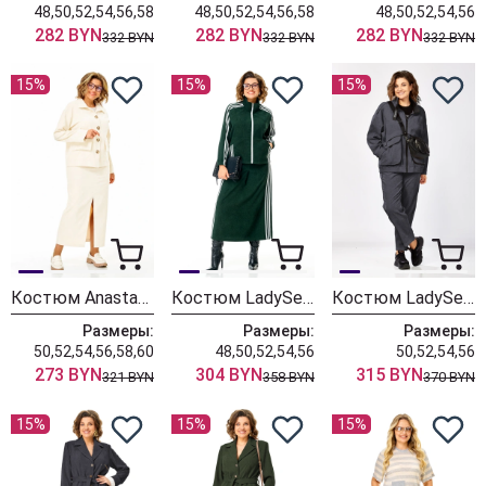
48,50,52,54,56,58
48,50,52,54,56,58
48,50,52,54,56
282 BYN
282 BYN
282 BYN
332 BYN
332 BYN
332 BYN
15%
15%
15%
Костюм Anastasia 1384 слоновая кость
Костюм LadySecret 26260 зеленый
Костюм LadySecret 25229 темный графит
Размеры:
Размеры:
Размеры:
50,52,54,56,58,60
48,50,52,54,56
50,52,54,56
273 BYN
304 BYN
315 BYN
321 BYN
358 BYN
370 BYN
15%
15%
15%