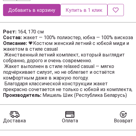
Добавить в корзину
Купить в 1 клик
Рост:
164, 170 см
Состав:
жакет — 100% полиэстер, юбка — 100% вискоза
Описание:
💗Костюм женский летний с юбкой миди и
жакетом в стиле casual
Женственный летний комплект, который выглядит
собранно, дорого и очень современно.
Жакет выполнен в стиле relaxed casual — мягко
подчёркивает силуэт, но не облегает и остаётся
комфортным даже в жаркую погоду.
Благодаря классической конструкции жакет
прекрасно сочетается не только с юбкой из комплекта,
но и с джинсами, однотонными брюками, платьями и
Производитель:
Мишель Шик (Республика Беларусь)
базовыми топами. Именно такие вещи становятся
любимыми в гардеробе — когда образ выглядит
стильно без лишних усилий.
Глубокий вырез красиво смотрится с майкой, топом
Доставка
Оплата
Возврат
или лёгкой блузой. Две пуговицы добавляют
аккуратную форму и больше несут декоративный
характер, сохраняя лёгкость образа.