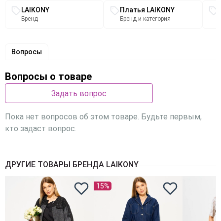
Связанные разделы каталога
манжетой 36 см.
LAIKONY
Платья LAIKONY
Это платье — идеальный выбор для любого случая:
Бренд
Бренд и категория
будь то вечерний выход или повседневная прогулка.
Позвольте себе выглядеть безупречно и чувствовать
себя уверенно в этом стильном и универсальном
Вопросы
наряде!
Вопросы о товаре
Задать вопрос
Пока нет вопросов об этом товаре. Будьте первым,
кто задаст вопрос.
ДРУГИЕ ТОВАРЫ БРЕНДА LAIKONY
15%