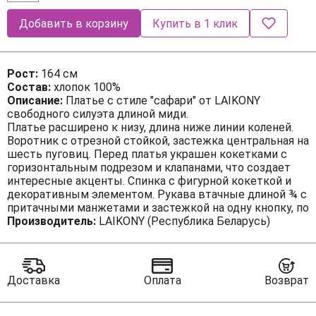
Добавить в корзину
Купить в 1 клик
Рост:
164 см
Состав:
хлопок 100%
Описание:
Платье с стиле "сафари" от LAIKONY
свободного силуэта длиной миди.
Платье расширено к низу, длина ниже линии коленей.
Воротник с отрезной стойкой, застежка центральная на
шесть пуговиц. Перед платья украшен кокетками с
горизонтальным подрезом и клапанами, что создает
интересные акценты. Спинка с фигурной кокеткой и
декоративным элементом. Рукава втачные длиной ¾ с
притачными манжетами и застежкой на одну кнопку, по
шву аккуратные разрезы, обработанные окантовкой.
Производитель:
LAIKONY (Республика Беларусь)
Линия плеча спущена.
Платье выполнено из натуральной ткани, ткань не
тянется. Декор может отличаться от представленного
на фотографии. В комплекте съемный пояс из
Доставка
Оплата
Возврат
основной ткани. Позволяет акцентировать талию,
добавляя вашему силуэту женственности.
Длина изделия по спинке 118,5 см, длина рукава с