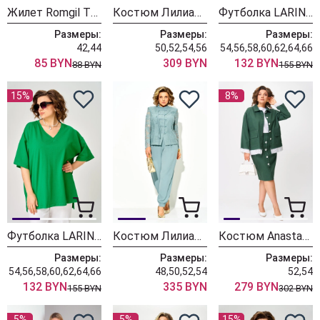
Жилет Romgil ТН431/бирюзовый
Костюм Лилиана 1557 хаки
Футболка LARINI 090 хаки
Размеры:
Размеры:
Размеры:
42,44
50,52,54,56
54,56,58,60,62,64,66
85 BYN
309 BYN
132 BYN
88 BYN
155 BYN
15%
8%
Футболка LARINI 090 зеленый
Костюм Лилиана 1553 полынь
Костюм Anastasia 1396 зеленый
Размеры:
Размеры:
Размеры:
54,56,58,60,62,64,66
48,50,52,54
52,54
132 BYN
335 BYN
279 BYN
155 BYN
302 BYN
5%
5%
15%