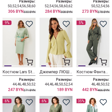
Размеры:
Размеры:
Размеры:
50,52,54,56,58,60
52,54,56,58,60,62
50,52,54,56
306 BYN
284 BYN
273 BYN
330 BYN
308 BYN
278 BYN
9%
5%
Костюм Lars Style 1254 зелено-розовый
Джемпер ЛЮШе 4438 оливка
Костюм Фантазия Мод 5240п
Размеры:
Размеры:
Размеры:
44,46,48,50,52
44,46,48,50,52,54
46,48,50,52
247 BYN
189 BYN
442 BYN
271 BYN
466 BYN
6%
6%
35%