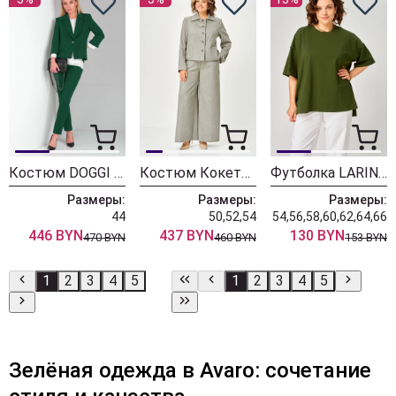
Костюм DOGGI 2904-1 изумруд
Костюм Кокетка и К 1372 оливка
Футболка LARINI 089 хаки
Размеры:
Размеры:
Размеры:
44
50,52,54
54,56,58,60,62,64,66
446 BYN
437 BYN
130 BYN
470 BYN
460 BYN
153 BYN
1
2
3
4
5
1
2
3
4
5
Зелёная одежда в Avaro: сочетание