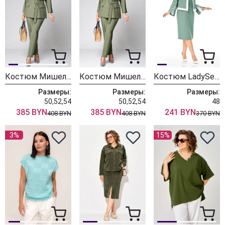
Костюм МишельСтиль 1297 хаки
Костюм МишельСтиль 1297 хаки
Костюм LadySecret 25313 мята
Размеры:
Размеры:
Размеры:
50,52,54
50,52,54
48
385 BYN
385 BYN
241 BYN
408 BYN
408 BYN
370 BYN
3%
15%