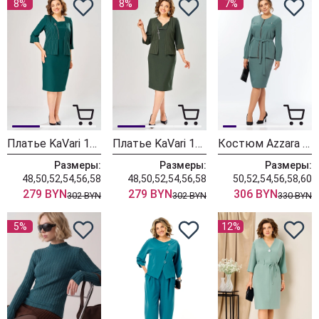
8%
8%
7%
Платье KaVari 1158-3 зеленый
Платье KaVari 1158 зеленый
Костюм Azzara 10066-1
Размеры:
Размеры:
Размеры:
48,50,52,54,56,58
48,50,52,54,56,58
50,52,54,56,58,60
279 BYN
279 BYN
306 BYN
302 BYN
302 BYN
330 BYN
5%
12%