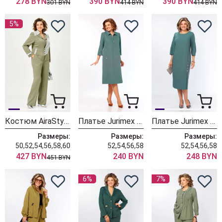
278 BYN
390 BYN
390 BYN
301 BYN
414 BYN
414 BYN
5%
Костюм AiraStyle 24258 олива
Платье Jurimex West 3536-2
Платье Jurimex West 3561
Размеры:
Размеры:
Размеры:
50,52,54,56,58,60
52,54,56,58
52,54,56,58
427 BYN
240 BYN
248 BYN
451 BYN
6%
7%