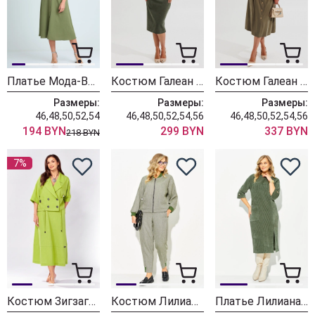
Платье Мода-Версаль 2298/хаки
Костюм Галеан Cтиль 990 хаки
Костюм Галеан Cтиль 1013 хаки
Размеры:
Размеры:
Размеры:
46,48,50,52,54
46,48,50,52,54,56
46,48,50,52,54,56
194 BYN
299 BYN
337 BYN
218 BYN
7%
Костюм ЗигзагСтиль 608-1 салатовый
Костюм Лилиана 1559 олива
Платье Лилиана 1485н хаки