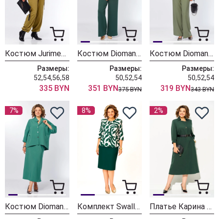
Костюм Jurimex West 3554-2
Костюм Diomant 2198 зелень
Костюм Diomant 2200 олива
Размеры:
Размеры:
Размеры:
52,54,56,58
50,52,54
50,52,54
335 BYN
351 BYN
319 BYN
375 BYN
343 BYN
7%
8%
2%
Костюм Diomant 2197 бирюза
Комплект Swallow 944-2 зеленый+принт разводы
Платье Карина Делюкс 1454 темно-зеленый