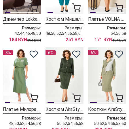
Джемпер Lokka 1972
Костюм Мишель Шик 1436-1 бирюза
Платье VOLNA 1478 мятный
Размеры:
Размеры:
Размеры:
42,44,46,48,50
48,50,52,54,56,58,60,62,64
54,56,58
184 BYN
251 BYN
171 BYN
194 BYN
194 BYN
8%
6%
6%
Платье Милора Стиль 1455 зеленый
Костюм AiraStyle 24149 хвоя
Костюм AiraStyle 24148 олива
Размеры:
Размеры:
Размеры:
48,50,52,54,56,58
50,52,54,56,58
50,52,54,56,58,60