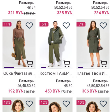
Размеры:
Размеры:
Размеры:
48,54
50,52,54,56
50,52,54,56
321 BYN
335 BYN
234 BYN
345 BYN
11%
5%
7%
Юбка Фантазия Мод 5523-1
Костюм ТАиЕР 1458 хаки
Платье Твой Имидж 2556 оливковый в клетку
Размеры:
Размеры:
Размеры:
46,48,50,52
48,50
48,50,52,54,56
192 BYN
450 BYN
306 BYN
216 BYN
473 BYN
330 BYN
13%
12%
10%