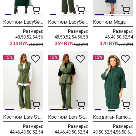
Костюм LadySecret 26260 зеленый
Костюм LadySecret 26251 хаки
Костюм Мода-Юрс 26-2935 темная бирюза
Размеры:
Размеры:
Размеры:
48,50,52,54,56
48,50,52,54,56,58
46,48,50,52,54
304 BYN
359 BYN
320 BYN
358 BYN
422 BYN
377 BYN
15%
15%
15%
Костюм Lars Style 1246/1 оттенки хвои+молочного
Костюм Lars Style 1247/1 оттенки хвои
Кардиган Rumoda 2019 темно-зеленый
Размеры:
Размеры:
Размеры:
44,46,48,50,52,54
44,46,48,50,52,54
48,50,52,54,56,58,60,62