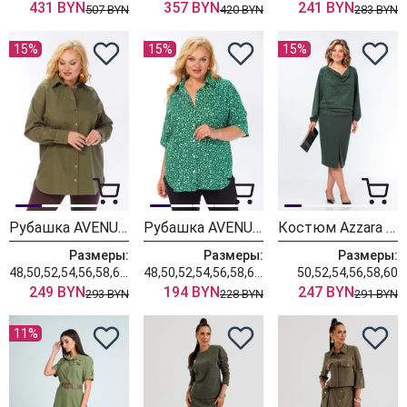
431 BYN
357 BYN
241 BYN
507 BYN
420 BYN
283 BYN
15%
15%
15%
Рубашка AVENUE 0321-3
Рубашка AVENUE 0354-1
Костюм Azzara 10086
Размеры:
Размеры:
Размеры:
48,50,52,54,56,58,60,62,64,66,68,70,72
48,50,52,54,56,58,60,62,64,66,68,70,72
50,52,54,56,58,60
249 BYN
194 BYN
247 BYN
293 BYN
228 BYN
291 BYN
11%