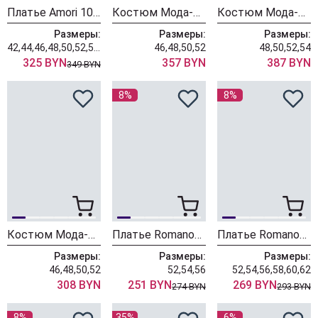
Платье Amori 1006 пыльная роза
Костюм Мода-Юрс 26-2977 малиновый
Костюм Мода-Юрс 26-2754 персик
Размеры:
Размеры:
Размеры:
42,44,46,48,50,52,54,56
46,48,50,52
48,50,52,54
325 BYN
357 BYN
387 BYN
349 BYN
8%
8%
Костюм Мода-Юрс 26-2974 пудра
Платье Romanovich Style 1-2825 пудровый
Платье Romanovich Style 1-2371 пудровый
Размеры:
Размеры:
Размеры:
46,48,50,52
52,54,56
52,54,56,58,60,62
308 BYN
251 BYN
269 BYN
274 BYN
293 BYN
8%
35%
6%