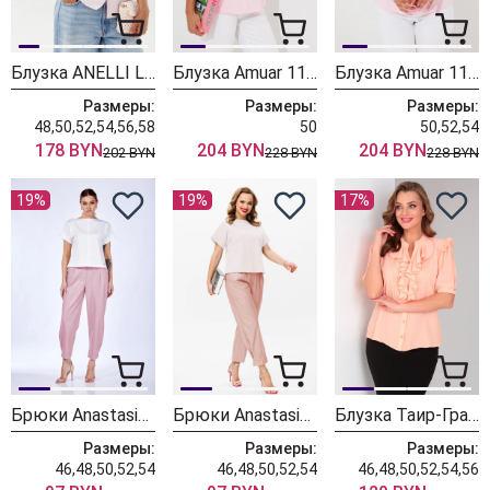
Блузка ANELLI LAUREL 1885-1 цветок шиповника
Блузка Amuar 1134 розовый
Блузка Amuar 1135 розовый
Размеры:
Размеры:
Размеры:
48,50,52,54,56,58
50
50,52,54
178 BYN
204 BYN
204 BYN
202 BYN
228 BYN
228 BYN
19%
19%
17%
Брюки Anastasia 979-3 холодный розовый
Брюки Anastasia 979-3 пыльная роза
Блузка Таир-Гранд 62417 персик
Размеры:
Размеры:
Размеры:
46,48,50,52,54
46,48,50,52,54
46,48,50,52,54,56