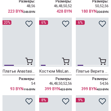
Размеры:
Размеры:
Размеры:
48,56
46,48,50,52
50,52,56
223 BYN
428 BYN
180 BYN
246 BYN
204 BYN
20%
6%
6%
Платье Anastasia 1120/фуксия
Костюм MisLana 1326 розовый
Платье Верита 2459-1 розовый
Размеры:
Размеры:
Размеры:
54
46,48,50,52,56
54,56
93 BYN
399 BYN
399 BYN
116 BYN
423 BYN
423 BYN
8%
9%