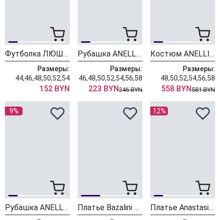
Футболка ЛЮШе 4411 розовый
Рубашка ANELLI LAUREL 1862 пудра бант
Костюм ANELLI LAUREL 1869 розовое кружево
Размеры:
Размеры:
Размеры:
44,46,48,50,52,54
46,48,50,52,54,56,58
48,50,52,54,56,58
152 BYN
223 BYN
558 BYN
246 BYN
581 BYN
9%
12%
Рубашка ANELLI LAUREL 1862 розовый бант
Платье Bazalini 5162 розовый
Платье Anastasia 1221 пудровое