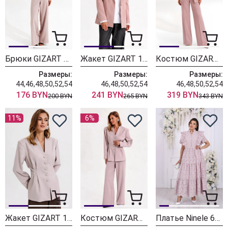
Брюки GIZART 35204 пудра
Жакет GIZART 15152 пудровый
Костюм GIZART 5271 пудровый
Размеры:
Размеры:
Размеры:
44,46,48,50,52,54
46,48,50,52,54
46,48,50,52,54
176 BYN
241 BYN
319 BYN
200 BYN
265 BYN
343 BYN
11%
6%
Жакет GIZART 15455 пудровый
Костюм GIZART 5455 пудровый
Платье Ninele 6131 пудра