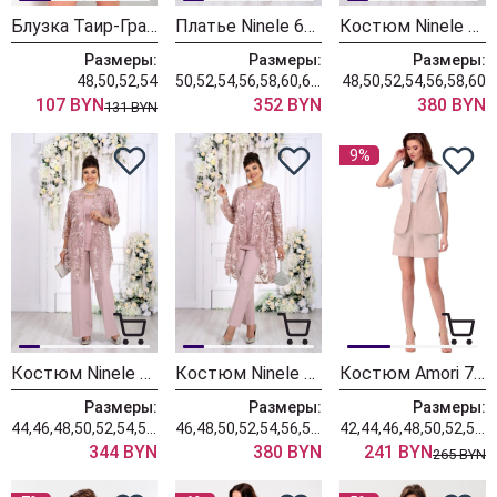
Блузка Таир-Гранд 62420 коралл
Платье Ninele 6153 пудровый
Костюм Ninele 6138 пудровый
Размеры:
Размеры:
Размеры:
48,50,52,54
50,52,54,56,58,60,62,64,66
48,50,52,54,56,58,60
107 BYN
352 BYN
380 BYN
131 BYN
9%
Костюм Ninele 6133 пудровый
Костюм Ninele 6128 пудровый
Костюм Amori 7104 клевер
Размеры:
Размеры:
Размеры:
44,46,48,50,52,54,56,58
46,48,50,52,54,56,58,60,62,64,66
42,44,46,48,50,52,54,56
344 BYN
380 BYN
241 BYN
265 BYN