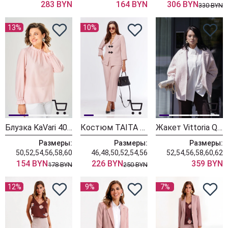
283 BYN
164 BYN
306 BYN
330 BYN
13%
10%
Блузка KaVari 4035 розовый
Костюм TAITA PLUS 2628/1 пудра
Жакет Vittoria Queen 31083 розовый
Размеры:
Размеры:
Размеры:
50,52,54,56,58,60
46,48,50,52,54,56
52,54,56,58,60,62
154 BYN
226 BYN
359 BYN
178 BYN
250 BYN
12%
9%
7%