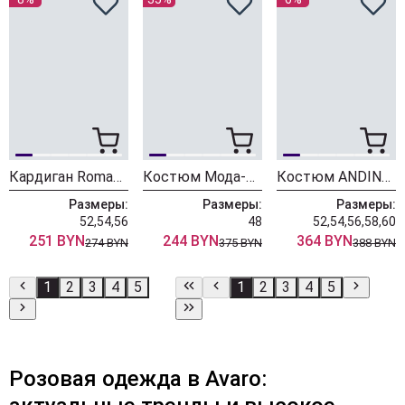
Кардиган Romanovich Style 5-2940 персиковый
Костюм Мода-Юрс 26-2969 розовый
Костюм ANDINA CITY 9094-26 пыльная роза
Размеры:
Размеры:
Размеры:
52,54,56
48
52,54,56,58,60
251 BYN
244 BYN
364 BYN
274 BYN
375 BYN
388 BYN
1
2
3
4
5
1
2
3
4
5
Розовая одежда в Avaro: