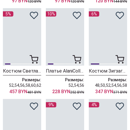
97 BYN
97 BYN
120 BYN
120 BYN
120 BYN
144 BYN
5%
10%
6%
Костюм Светлана-Стиль 2362 розовый
Платье AlaniCollection 2121 фуксия
Костюм ЗигзагСтиль 641 клевер
Размеры:
Размеры:
Размеры:
52,54,56,58,60,62
52,54,56
48,50,52,54,56,58
457 BYN
228 BYN
347 BYN
481 BYN
252 BYN
371 BYN
9%
4%