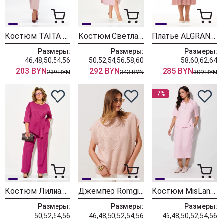
Костюм TAITA PLUS 2622/2 пудра
Костюм Светлана-Стиль 2380 розовый
Платье ALGRANDA (Новелла Шарм) 4110-3
Размеры:
Размеры:
Размеры:
46,48,50,54,56
50,52,54,56,58,60
58,60,62,64
203 BYN
292 BYN
285 BYN
239 BYN
343 BYN
309 BYN
7%
Костюм Лилиана 1556 бургунди
Джемпер Romgil РВ0466-ШЕ5 светлый опаловый
Костюм MisLana 1316 розовый
Размеры:
Размеры:
Размеры:
50,52,54,56
46,48,50,52,54,56
46,48,50,52,54,56