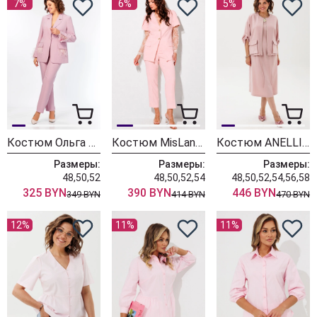
7%
6%
5%
Костюм Ольга Стиль С1037 пыльная роза
Костюм MisLana 1298/розовый
Костюм ANELLI LAUREL 1899 пудровые прелести
Размеры:
Размеры:
Размеры:
48,50,52
48,50,52,54
48,50,52,54,56,58
325 BYN
390 BYN
446 BYN
349 BYN
414 BYN
470 BYN
12%
11%
11%