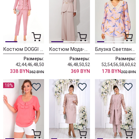
Костюм DOGGI 2848-1 пудра
Костюм Мода-Юрс 26-2987 пудра
Блузка Светлана-Стиль 2304 розовый
Размеры:
Размеры:
Размеры:
42,44,46,48,50
46,48,50,52
52,54,56,58,60,62
338 BYN
369 BYN
178 BYN
362 BYN
202 BYN
18%