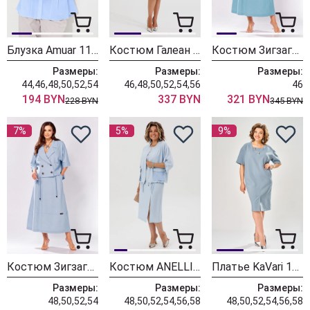
Блузка Amuar 1134 голубой
Костюм Галеан Cтиль 987-1 голубой
Костюм ЗигзагСтиль 608-1 бирюза
Размеры:
Размеры:
Размеры:
44,46,48,50,52,54
46,48,50,52,54,56
46
194 BYN
337 BYN
321 BYN
228 BYN
345 BYN
7%
5%
9%
Костюм ЗигзагСтиль 608-1 голубой
Костюм ANELLI LAUREL 1899 голубые прелести
Платье KaVari 1161-2 серо-голубой
Размеры:
Размеры:
Размеры:
48,50,52,54
48,50,52,54,56,58
48,50,52,54,56,58