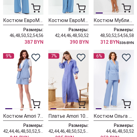
Костюм ЕвроМода 764 голубой + голубой
Костюм ЕвроМода 763 голубой голубой
Костюм Мублиз 331
Размеры:
Размеры:
Размеры:
46,48,50,52,54,56
42,44,46,48,50,52
48,50,52,54,56,58
387 BYN
390 BYN
312 BYN
336 BYN
9%
7%
6%
Костюм Amori 7106 голубой
Платье Amori 1012 голубой
Костюм Ольга Стиль С1036 голубой
Размеры:
Размеры:
Размеры:
42,44,46,48,50,52,54,56
42,44,46,48,50,52,54,56
44,46,48,50,52