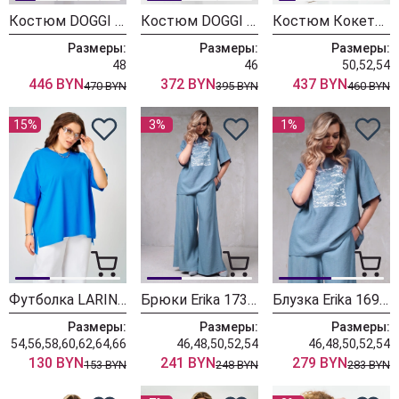
Костюм DOGGI 2904 голубой + молочный
Костюм DOGGI 2921 голубой
Костюм Кокетка и К 1372-1 голубой
Размеры:
Размеры:
Размеры:
48
46
50,52,54
446 BYN
372 BYN
437 BYN
470 BYN
395 BYN
460 BYN
15%
3%
1%
Футболка LARINI 089 васильковый
Брюки Erika 1735-1 голубой
Блузка Erika 1698 голубой
Размеры:
Размеры:
Размеры:
54,56,58,60,62,64,66
46,48,50,52,54
46,48,50,52,54
130 BYN
241 BYN
279 BYN
153 BYN
248 BYN
283 BYN