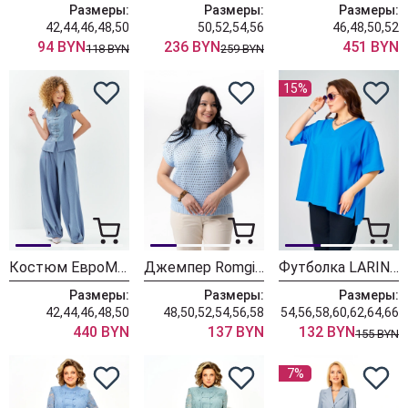
Размеры:
Размеры:
Размеры:
42,44,46,48,50
50,52,54,56
46,48,50,52
94 BYN
236 BYN
451 BYN
118 BYN
259 BYN
15%
Костюм ЕвроМода 747 голубой
Джемпер Romgil РВ0260-ХЛ2 бледно-голубой
Футболка LARINI 090 васильковый
Размеры:
Размеры:
Размеры:
42,44,46,48,50
48,50,52,54,56,58
54,56,58,60,62,64,66
440 BYN
137 BYN
132 BYN
155 BYN
7%