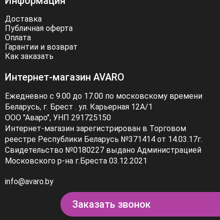
Информация
способ добавить изюминку в ваш наряд. Сумки,
шарфы, ремни и другие аксессуары помогут вам
Доставка
создать гармоничный образ. В Avaro вы найдёте
Публичная оферта
Оплата
аксессуары, которые подойдут к любому наряду.
Гарантии и возврат
Как заказать
Интернет-магазин AVARO
Ежедневно с 9.00 до 17.00 по московскому времени
Беларусь, г. Брест . ул. Карьерная 12А/1
ООО "Аваро", УНП 291725150
Интернет-магазин зарегистрирован в Торговом
реестре Республики Беларусь №371414 от 14.03.17г.
Свидетельство №0180227 выдано Администрацией
Московского р-на г.Бреста 03.12.2021
info@avaro.by
Заказать звонок