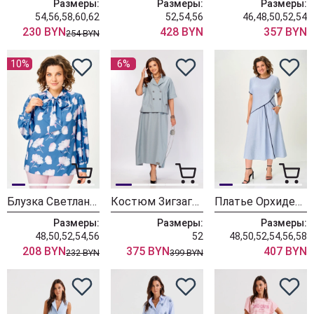
Размеры:
Размеры:
Размеры:
54,56,58,60,62
52,54,56
46,48,50,52,54
230 BYN
428 BYN
357 BYN
254 BYN
10%
6%
Блузка Светлана-Стиль 2219 голубой принт
Костюм ЗигзагСтиль 643 голубой
Платье ОрхидеяЛюкс 1705
Размеры:
Размеры:
Размеры:
48,50,52,54,56
52
48,50,52,54,56,58
208 BYN
375 BYN
407 BYN
232 BYN
399 BYN