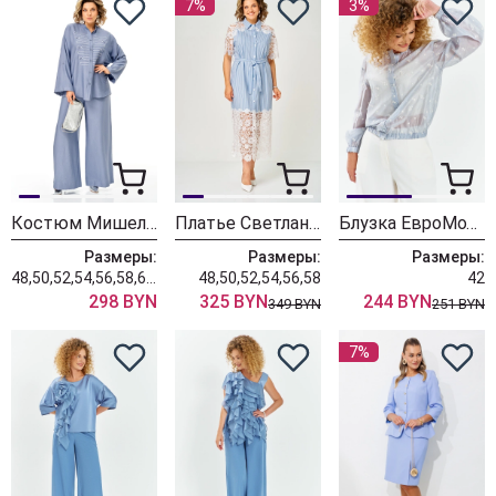
7%
3%
Костюм Мишель Шик 1463 летнее небо
Платье Светлана-Стиль 2373 голубой
Блузка ЕвроМода 744 серо-голубой
Размеры:
Размеры:
Размеры:
48,50,52,54,56,58,60,62,64
48,50,52,54,56,58
42
298 BYN
325 BYN
244 BYN
349 BYN
251 BYN
7%