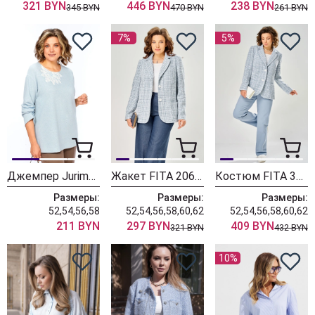
321 BYN
446 BYN
238 BYN
345 BYN
470 BYN
261 BYN
7%
5%
Джемпер Jurimex West 3564 голубой
Жакет FITA 2066-2 бело-голубой
Костюм FITA 302-5 небесно-голубой
Размеры:
Размеры:
Размеры:
52,54,56,58
52,54,56,58,60,62
52,54,56,58,60,62
211 BYN
297 BYN
409 BYN
321 BYN
432 BYN
10%