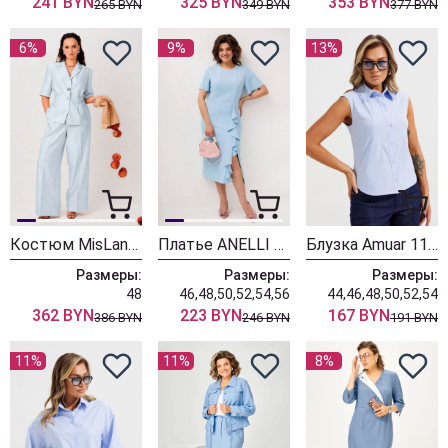
241 BYN
325 BYN
353 BYN
265 BYN
349 BYN
377 BYN
6%
9%
13%
Костюм MisLana 1294 голубой
Платье ANELLI LAUREL 1796 голубая волна
Блузка Amuar 1133 голубой
Размеры:
Размеры:
Размеры:
48
46,48,50,52,54,56
44,46,48,50,52,54
362 BYN
223 BYN
167 BYN
386 BYN
246 BYN
191 BYN
11%
11%
8%