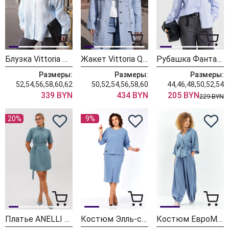
Блузка Vittoria Queen 30423 голубой
Жакет Vittoria Queen 30003-1 серебристо-голубой
Рубашка Фантазия Мод 5504
Размеры:
Размеры:
Размеры:
52,54,56,58,60,62
50,52,54,56,58,60
44,46,48,50,52,54
339 BYN
434 BYN
205 BYN
229 BYN
20%
9%
Платье ANELLI LAUREL 1651 винтажный голубой
Костюм Элль-стиль 2441-1 голубой
Костюм ЕвроМода 748 голубой