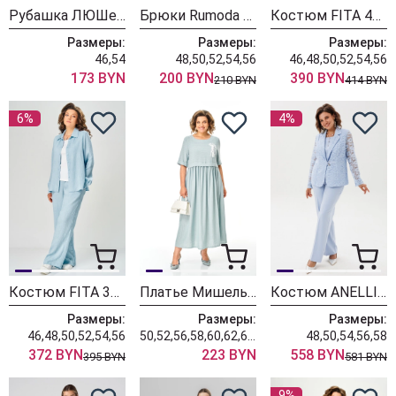
Рубашка ЛЮШе 4437 голубой
Брюки Rumoda 2296 голубой
Костюм FITA 4244 небесно-голубой + молочны
Размеры:
Размеры:
Размеры:
46,54
48,50,52,54,56
46,48,50,52,54,56
173 BYN
200 BYN
390 BYN
210 BYN
414 BYN
6%
4%
Костюм FITA 3315 небесно-голубой
Платье Мишель Шик 2132-2 нежно-голубой
Костюм ANELLI LAUREL 1869 голубое кружево
Размеры:
Размеры:
Размеры:
46,48,50,52,54,56
50,52,56,58,60,62,64,66,68
48,50,54,56,58
372 BYN
223 BYN
558 BYN
395 BYN
581 BYN
9%