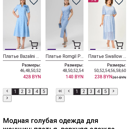
Платье Bazalini 5162 голубой
Платье Romgil РТ0179-ПЭ4 голубой
Платье Swallow 923 голубой+белый горох
Размеры:
Размеры:
Размеры:
46,48,50,52
48,50,52,54
50,52,54,56,58,60
428 BYN
140 BYN
238 BYN
261 BYN
1
2
3
4
5
1
2
3
4
5
Модная голубая одежда для