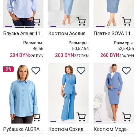
Блузка Amuar 1135 голубой + полоска
Костюм Асолия 1520 голубой
Платье SOVA 11340 голубой
Размеры:
Размеры:
Размеры:
46,56
50,52,54
52,54,56
204 BYN
203 BYN
260 BYN
228 BYN
227 BYN
284 BYN
9%
Рубашка ALGRANDA (Новелла Шарм) 4171-8-с
Костюм ОрхидеяЛюкс 1707
Костюм Мода-Юрс 26-2224 голубой