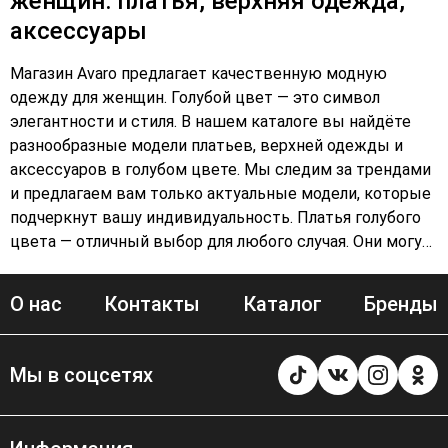
женщин: платья, верхняя одежда,
аксессуары
Магазин Avaro предлагает качественную модную
одежду для женщин. Голубой цвет — это символ
элегантности и стиля. В нашем каталоге вы найдёте
разнообразные модели платьев, верхней одежды и
аксессуаров в голубом цвете. Мы следим за трендами
и предлагаем вам только актуальные модели, которые
подчеркнут вашу индивидуальность. Платья голубого
цвета — отличный выбор для любого случая. Они могут
быть как повседневными, так и вечерними. В Avaro вы
найдёте модели разных фасонов и длины, чтобы
О нас
Контакты
Каталог
Бренды
каждая женщина могла подобрать идеальный вариант
для себя. Верхняя одежда голубого цвета — это не
только стильно, но и практично. Куртки, пальто и плащи
Мы в соцсетях
в голубом цвете станут незаменимой частью вашего
гардероба. Они защитят от непогоды и подчеркнут ваш
образ. Аксессуары в голубом цвете — это отличный