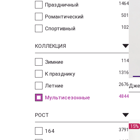
1464
Праздничный
501
Романтический
102
Спортивный
КОЛЛЕКЦИЯ
114
Зимние
1316
К празднику
2676
Летние
4844
Мультисезонные
РОСТ
15%
3791
164