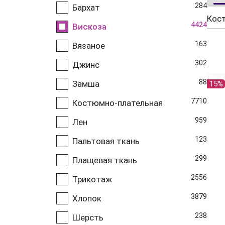
284
Бархат
4424
Вискоза
163
Вязаное
302
Джинс
88
Замша
15%
7710
Костюмно-плательная
959
Лен
123
Пальтовая ткань
299
Плащевая ткань
2556
Трикотаж
3879
Хлопок
238
Шерсть