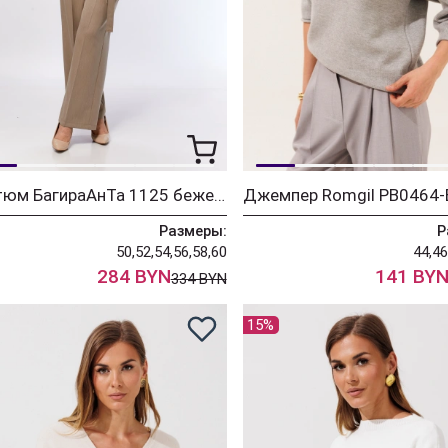
Костюм БагираАнТа 1125 бежевый
Размеры:
Р
50,52,54,56,58,60
44,46
284 BYN
141 BY
334 BYN
15%