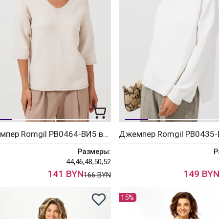
Джемпер Romgil РВ0464-ВИ5 ванильный
Размеры:
Р
44,46,48,50,52
141 BYN
149 BY
166 BYN
15%