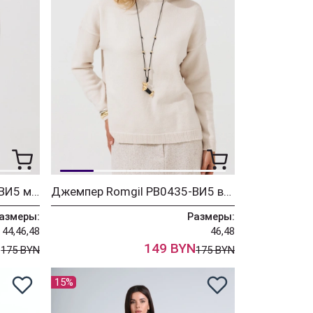
Джемпер Romgil РВ0435-ВИ5 молочный
Джемпер Romgil РВ0435-ВИ5 ванильный
азмеры:
Размеры:
44,46,48
46,48
N
149 BYN
175 BYN
175 BYN
15%