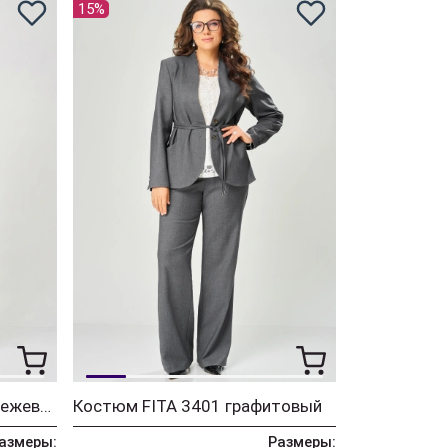
15%
Костюм FITA 3402 серо-бежевый
Костюм FITA 3401 графитовый
азмеры:
Размеры: