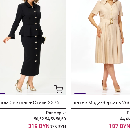
Костюм Светлана-Стиль 2376 черный
Размеры:
Р
50,52,54,56,58,60
44,46
319 BYN
187 BY
375 BYN