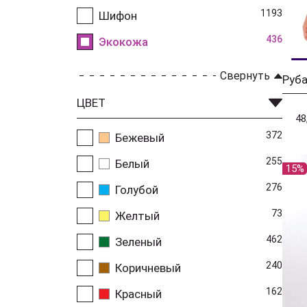
1193
Шифон
436
Экокожа
Свернуть
Руб
ЦВЕТ
48
372
Бежевый
255
Белый
15%
276
Голубой
73
Желтый
462
Зеленый
240
Коричневый
162
Красный