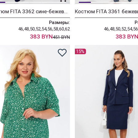
Костюм FITA 3362 сине-бежевый
Размеры:
Р
46,48,50,52,54,56,58,60,62
46,48,50,52,54,56
383 BYN
383 BY
451 BYN
15%