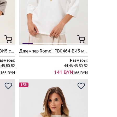
Джемпер Romgil РВ0464-ВИ5 серый меланж
Джемпер Romgil РВ0464-ВИ5 молочный
азмеры:
Размеры:
,48,50,52
44,46,48,50,52
N
141 BYN
166 BYN
166 BYN
15%