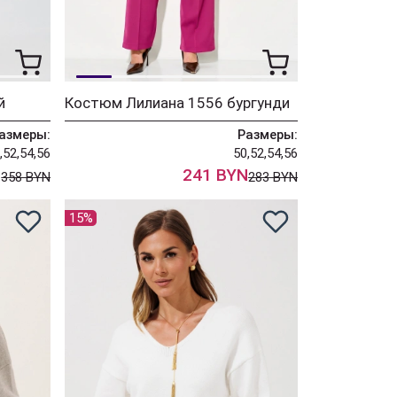
й
Костюм Лилиана 1556 бургунди
азмеры:
Размеры:
,52,54,56
50,52,54,56
N
241 BYN
358 BYN
283 BYN
15%