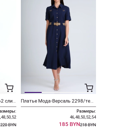
Платье Мода-Версаль 2662 сливочный
Платье Мода-Версаль 2298/темно-синий
азмеры:
Размеры:
,48,50,52
46,48,50,52,54
N
185 BYN
220 BYN
218 BYN