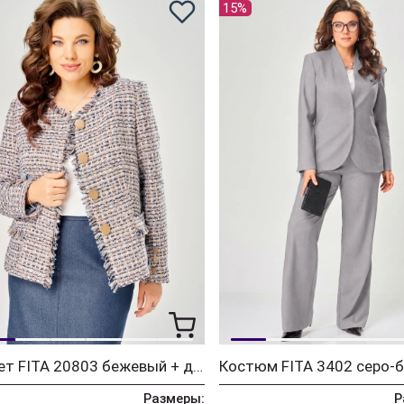
15%
Жакет FITA 20803 бежевый + деним
Размеры:
Р