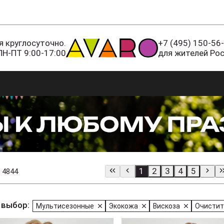
 круглосуточно.
+7 (495) 150-56
ПН-ПТ 9:00-17:00
для жителей Ро
1
2
3
4
5
 4844
 выбор:
Мультисезонные
Экокожа
Вискоза
Очистит