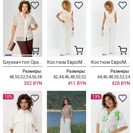
Блузка+топ ОрхидеяЛюкс 1709
Костюм ЕвроМода 752 молочный + молочный
Костюм ЕвроМода 749
Размеры:
Размеры:
Размеры:
48,50,52,54,56,58
42,44,46,48,50,52
44,46,48,50,52,54
302 BYN
411 BYN
428 BYN
10%
13%