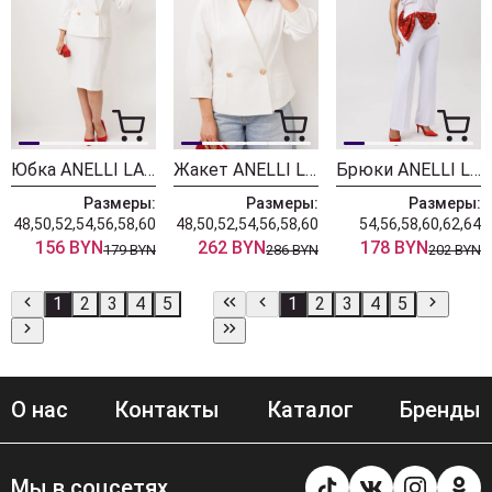
Юбка ANELLI LAUREL 1843 лебедь
Жакет ANELLI LAUREL 1842 лебедь
Брюки ANELLI LAUREL 1540-1 белый день
Размеры:
Размеры:
Размеры:
48,50,52,54,56,58,60
48,50,52,54,56,58,60
54,56,58,60,62,64
156 BYN
262 BYN
178 BYN
179 BYN
286 BYN
202 BYN
1
2
3
4
5
1
2
3
4
5
О нас
Контакты
Каталог
Бренды
Мы в соцсетях