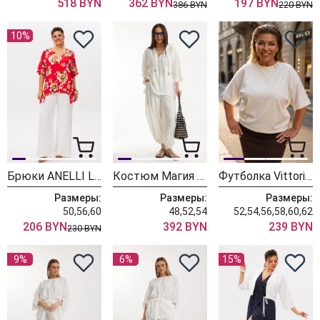
518 BYN
362 BYN
197 BYN
386 BYN
220 BYN
10%
Брюки ANELLI LAUREL 1630 йогурт
Костюм Магия Моды 2722 молочный
Футболка Vittoria Queen 30553 молочный
Размеры:
Размеры:
Размеры:
50,56,60
48,52,54
52,54,56,58,60,62
206 BYN
392 BYN
239 BYN
230 BYN
9%
6%
15%