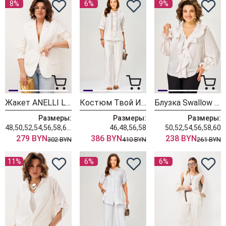
8%
6%
9%
Жакет ANELLI LAUREL 1814 белый тюльпан
Костюм Твой Имидж 2435 молочный
Блузка Swallow 928-4
Размеры:
Размеры:
Размеры:
48,50,52,54,56,58,60,62
46,48,56,58
50,52,54,56,58,60
279 BYN
386 BYN
238 BYN
302 BYN
410 BYN
261 BYN
11%
6%
6%