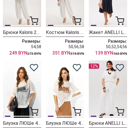
Брюки Kaloris 2308-1
Костюм Kaloris 2304-1
Жакет ANELLI LAUREL 1708-2 пудинг
Размеры:
Размеры:
Размеры:
54,58
50,56,58
50,52,54,56
249 BYN
351 BYN
139 BYN
273 BYN
374 BYN
163 BYN
12%
Блузка ЛЮШе 4351 молоко
Блузка ЛЮШе 4351 коричневый
Брюки ANELLI LAUREL 1540-1 молочный пунш