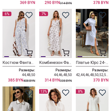
369 BYN
290 BYN
378 BYN
314 BYN
6%
7%
Костюм Фантазия Мод 5454
Комбинезон Фантазия Мод 5488
Платье Юрс 24-337-2 белый
Размеры:
Размеры:
Размеры:
44,48,50
44,46,48,50
42,44,46,48,50,52,54,56
385 BYN
314 BYN
370 BYN
408 BYN
338 BYN
13%
8%