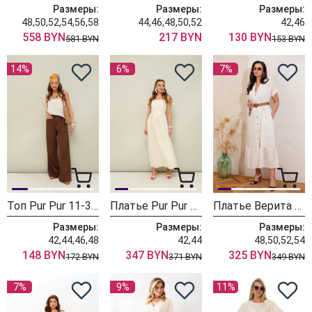
Размеры:
Размеры:
Размеры:
48,50,52,54,56,58
44,46,48,50,52
42,46
558 BYN
217 BYN
130 BYN
581 BYN
153 BYN
14%
6%
7%
Топ Pur Pur 11-386-4
Платье Pur Pur 11-362-1
Платье Верита 2469
Размеры:
Размеры:
Размеры:
42,44,46,48
42,44
48,50,52,54
148 BYN
347 BYN
325 BYN
172 BYN
371 BYN
349 BYN
7%
9%
11%