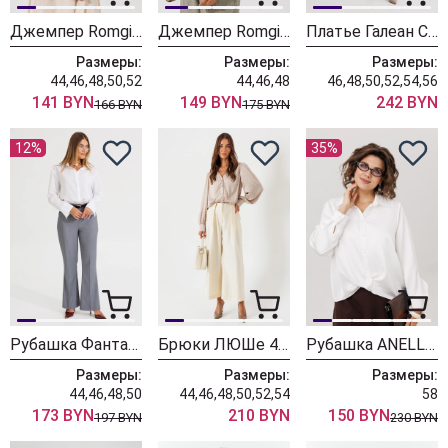
Джемпер Romgil РВ0464-ВИ5 молочный
Джемпер Romgil РВ0435-ВИ5 молочный
Платье Галеан Cтиль 1017 молочный
Размеры:
Размеры:
Размеры:
44,46,48,50,52
44,46,48
46,48,50,52,54,56
141 BYN
149 BYN
242 BYN
166 BYN
175 BYN
12%
35%
Рубашка Фантазия Мод 5238/1
Брюки ЛЮШе 4436 молоко
Рубашка ANELLI LAUREL 1663 перламутровая жемчужина
Размеры:
Размеры:
Размеры:
44,46,48,50
44,46,48,50,52,54
58
173 BYN
210 BYN
150 BYN
197 BYN
230 BYN