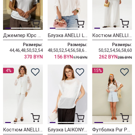
Джемпер Юрс 5002
Блузка ANELLI LAUREL 1861 белый лепесток
Костюм ANELLI LAUREL 1405-1 латте на кокосовом
Размеры:
Размеры:
Размеры:
44,46,48,50,52,54
48,50,52,54,56,58,60,62
50,52,54,56,58,60
370 BYN
156 BYN
262 BYN
179 BYN
286 BYN
4%
15%
Костюм ANELLI LAUREL 1869 белое кружево
Блузка LAIKONY L-134-3
Футболка Pur Pur 11-388-2