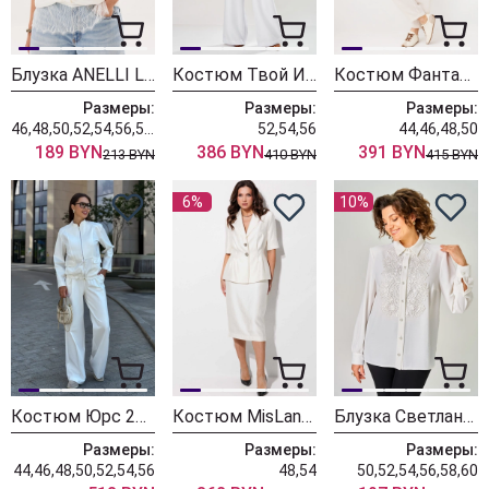
Блузка ANELLI LAUREL 1663-1 коконат
Костюм Твой Имидж 2427 белый
Костюм Фантазия Мод 5424
Размеры:
Размеры:
Размеры:
46,48,50,52,54,56,58,60
52,54,56
44,46,48,50
189 BYN
386 BYN
391 BYN
213 BYN
410 BYN
415 BYN
6%
10%
Костюм Юрс 25-563-1 молочный
Костюм MisLana 1294/2 бледно-золотой
Блузка Светлана-Стиль 2349 молочный
Размеры:
Размеры:
Размеры:
44,46,48,50,52,54,56
48,54
50,52,54,56,58,60