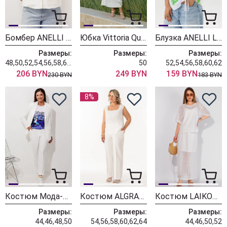
Бомбер ANELLI LAUREL 1845 альбинос
Юбка Vittoria Queen 29113ю молочный
Блузка ANELLI LAUREL 1884 гинкого билоба
Размеры:
Размеры:
Размеры:
48,50,52,54,56,58,60,62
50
52,54,56,58,60,62
206 BYN
249 BYN
159 BYN
230 BYN
183 BYN
8%
Костюм Мода-Юрс 26-2792-1 молочный
Костюм ALGRANDA (Новелла Шарм) 4168-2
Костюм LAIKONY L-884 белый
Размеры:
Размеры:
Размеры:
44,46,48,50
54,56,58,60,62,64
44,46,50,52