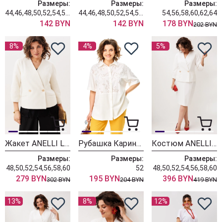
Размеры:
Размеры:
Размеры:
44,46,48,50,52,54,56,58,60
44,46,48,50,52,54,56,58,60
54,56,58,60,62,64
142 BYN
142 BYN
178 BYN
202 BYN
8%
4%
5%
Жакет ANELLI LAUREL 1842-1 шанель
Рубашка Карина Делюкс 1446Р молочный
Костюм ANELLI LAUREL 1844 лебедь
Размеры:
Размеры:
Размеры:
48,50,52,54,56,58,60
52
48,50,52,54,56,58,60
279 BYN
195 BYN
396 BYN
302 BYN
204 BYN
419 BYN
13%
8%
12%