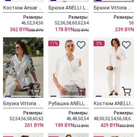
Костюм Amuar 1122
Брюки ANELLI LAUREL 1416.1 белый крэш
Брюки Vittoria Queen 28523бр молочный
Размеры:
Размеры:
Размеры:
46,52,54,56
52,56,58,60,62,64
56
362 BYN
178 BYN
239 BYN
386 BYN
202 BYN
11%
5%
Блузка Vittoria Queen 28523 бл молочный принт
Рубашка ANELLI LAUREL 1663-2 белая жемчужина
Костюм ANELLI LAUREL 1856 белый тюльпан
Размеры:
Размеры:
Размеры:
52,54,56,58,60,62
46,48,50,54
48,50,52,54,56,58,60,62
261 BYN
189 BYN
429 BYN
213 BYN
453 BYN