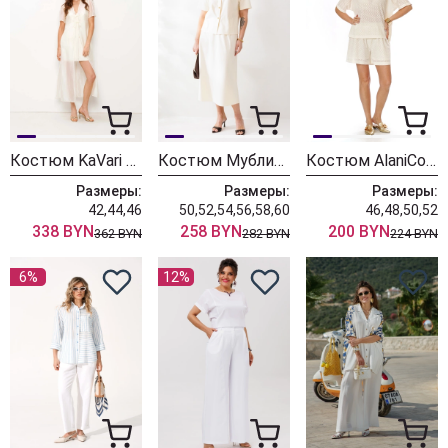
Костюм KaVari 8070-1 молочный
Костюм Мублиз 334 молочный
Костюм AlaniCollection 2571 молочный
Размеры:
Размеры:
Размеры:
42,44,46
50,52,54,56,58,60
46,48,50,52
338 BYN
258 BYN
200 BYN
362 BYN
282 BYN
224 BYN
6%
12%