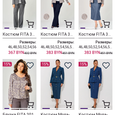
Костюм FITA 3401 графитовый
Костюм FITA 3362 сине-бежевый
Костюм FITA 3361 бежевый + деним
Размеры:
Размеры:
Размеры:
46,48,50,52,54,56
46,48,50,52,54,56,58,60,62
46,48,50,52,54,56,58,60,62
367 BYN
383 BYN
383 BYN
432 BYN
451 BYN
451 BYN
15%
15%
15%
Блузка FITA 20181
Костюм Мода-Юрс 26-2935 темная бирюза
Костюм Мода-Юрс 26-2935 синий