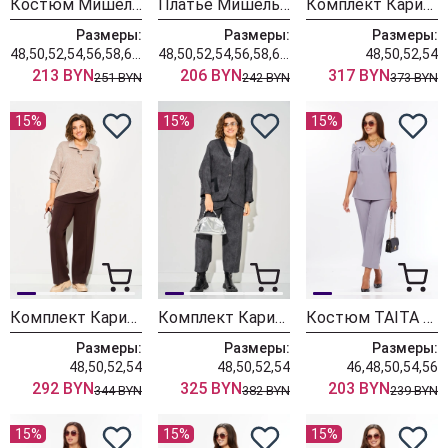
Костюм Мишель Шик 1436/1 королевский пурпур
Платье Мишель Шик 2204 графит+клетка
Комплект Карина Делюкс 1458 коричневый
Размеры:
Размеры:
Размеры:
48,50,52,54,56,58,60,62,64
48,50,52,54,56,58,60,62,64
48,50,52,54
213 BYN
206 BYN
317 BYN
251 BYN
242 BYN
373 BYN
15%
15%
15%
Комплект Карина Делюкс 1460 бежевый
Комплект Карина Делюкс 1451 антрацит
Костюм TAITA PLUS 2622/3 лаванда
Размеры:
Размеры:
Размеры:
48,50,52,54
48,50,52,54
46,48,50,54,56
292 BYN
325 BYN
203 BYN
344 BYN
382 BYN
239 BYN
15%
15%
15%