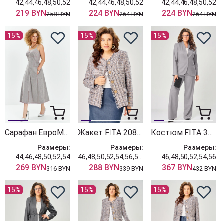
42,44,46,48,50,52
42,44,46,48,50,52
42,44,46,48,50,52
219 BYN
224 BYN
224 BYN
258 BYN
264 BYN
264 BYN
15%
15%
15%
Сарафан ЕвроМода 741 серый + розовая полоска
Жакет FITA 20803 бежевый + деним
Костюм FITA 3402 серо-бежевый
Размеры:
Размеры:
Размеры:
44,46,48,50,52,54
46,48,50,52,54,56,58,60,62
46,48,50,52,54,56
269 BYN
288 BYN
367 BYN
316 BYN
339 BYN
432 BYN
15%
15%
15%