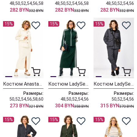
48,50,52,54,56,58
48,50,52,54,56,58
48,50,52,54,56
282 BYN
282 BYN
282 BYN
332 BYN
332 BYN
332 BYN
15%
15%
15%
Костюм Anastasia 1384 слоновая кость
Костюм LadySecret 26260 зеленый
Костюм LadySecret 25229 темный графит
Размеры:
Размеры:
Размеры:
50,52,54,56,58,60
48,50,52,54,56
50,52,54,56
273 BYN
304 BYN
315 BYN
321 BYN
358 BYN
370 BYN
15%
15%
15%