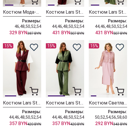
Костюм Мода-Юрс 26-2538 синий + крупный горох
Костюм Lars Style 1246 оттенки бордо+молочного
Костюм Lars Style 1246/1 оттенки хвои+молочного
Размеры:
Размеры:
Размеры:
46,48,50,52,54
44,46,48,50,52,54
44,46,48,50,52,54
329 BYN
431 BYN
431 BYN
387 BYN
507 BYN
507 BYN
15%
15%
15%
Костюм Lars Style 1247 оттенки бордо
Костюм Lars Style 1247/1 оттенки хвои
Костюм Светлана-Стиль 2380 розовый
Размеры:
Размеры:
Размеры:
44,46,48,50,52,54
44,46,48,50,52,54
50,52,54,56,58,60
357 BYN
357 BYN
292 BYN
420 BYN
420 BYN
343 BYN