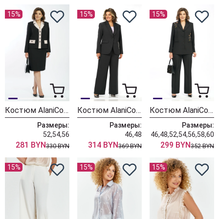
15%
15%
15%
Костюм AlaniCollection 2582 черный + молоко
Костюм AlaniCollection 2581
Костюм AlaniCollection 2580 черный
Размеры:
Размеры:
Размеры:
52,54,56
46,48
46,48,52,54,56,58,60
281 BYN
314 BYN
299 BYN
330 BYN
369 BYN
352 BYN
15%
15%
15%