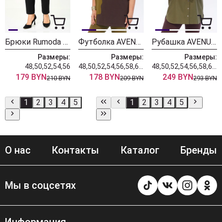
Брюки Rumoda 2289 черные
Футболка AVENUE 0339-1
Рубашка AVENUE 0321-3
Размеры:
Размеры:
Размеры:
48,50,52,54,56
48,50,52,54,56,58,60,62,64,66,68,70,72
48,50,52,54,56,58,60,62,64,66,68,70,72
179 BYN
178 BYN
249 BYN
210 BYN
209 BYN
293 BYN
1
2
3
4
5
1
2
3
4
5
О нас
Контакты
Каталог
Бренды
Мы в соцсетях