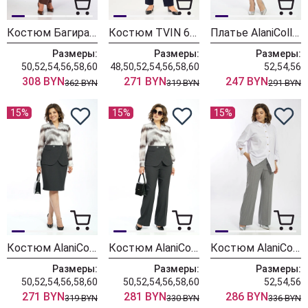
Костюм БагираАнТа 1129 голубой + шоколад
Костюм TVIN 6103 синий + клетка
Платье AlaniCollection 2601 синий в полоску
Размеры:
Размеры:
Размеры:
50,52,54,56,58,60
48,50,52,54,56,58,60
52,54,56
308 BYN
271 BYN
247 BYN
362 BYN
319 BYN
291 BYN
15%
15%
15%
Костюм AlaniCollection 2606
Костюм AlaniCollection 2590
Костюм AlaniCollection 2586 белый + серый
Размеры:
Размеры:
Размеры:
50,52,54,56,58,60
50,52,54,56,58,60
52,54,56
271 BYN
281 BYN
286 BYN
319 BYN
330 BYN
336 BYN