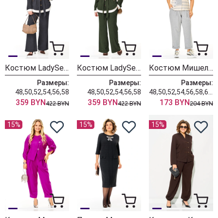
Костюм LadySecret 26251 темный графит
Костюм LadySecret 26251 хаки
Костюм Мишель Шик 1452 серый+полоска
Размеры:
Размеры:
Размеры:
48,50,52,54,56,58
48,50,52,54,56,58
48,50,52,54,56,58,60,62,64
359 BYN
359 BYN
173 BYN
422 BYN
422 BYN
204 BYN
15%
15%
15%