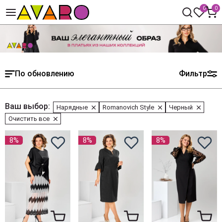
0
0
По обновлению
Фильтр
Ваш выбор:
Нарядные
Romanovich Style
Черный
Очистить все
8%
8%
8%