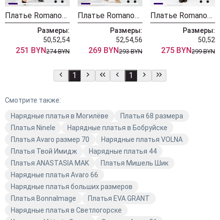
Платье Romanovich Style 1-2921 чёрно-белый
Платье Romanovich Style 1-2809 черный
Платье Romanovich Style 1-2598 черный
Размеры:
Размеры:
Размеры:
50,52,54
52,54,56
50,52
251 BYN
269 BYN
275 BYN
274 BYN
293 BYN
299 BYN
1
1
Смотрите также:
Нарядные платья в Могилёве
Платья 68 размера
Платья Ninele
Нарядные платья в Бобруйске
Платья Avaro размер 70
Нарядные платья VOLNA
Платья Твой Имидж
Нарядные платья 44
Платья ANASTASIA MAK
Платья Мишель Шик
Нарядные платья Avaro 66
Нарядные платья больших размеров
Платья BonnaImage
Платья EVA GRANT
Нарядные платья в Светлогорске