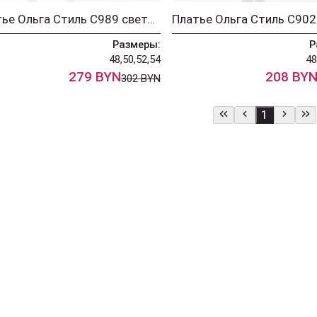
Платье Ольга Стиль С989 светло-розовый
Платье Ольга Стиль С902
Размеры:
Р
48,50,52,54
48
279 BYN
208 BY
302 BYN
1