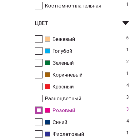
1
Костюмно-плательная
ЦВЕТ
6
Бежевый
1
Голубой
2
Зеленый
1
Коричневый
4
Красный
3
Разноцветный
3
Розовый
4
Синий
1
Фиолетовый