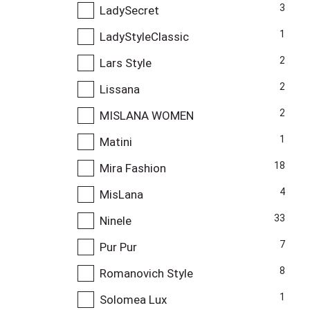
3
LadySecret
1
LadyStyleClassic
2
Lars Style
2
Lissana
2
MISLANA WOMEN
1
Matini
18
Mira Fashion
4
MisLana
33
Ninele
7
Pur Pur
8
Romanovich Style
1
Solomea Lux