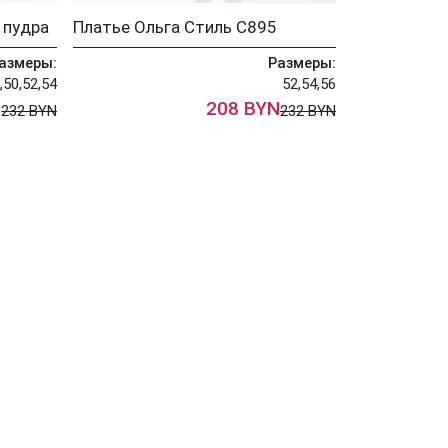
 пудра
Платье Ольга Стиль С895
азмеры:
Размеры:
,50,52,54
52,54,56
N
208 BYN
232 BYN
232 BYN