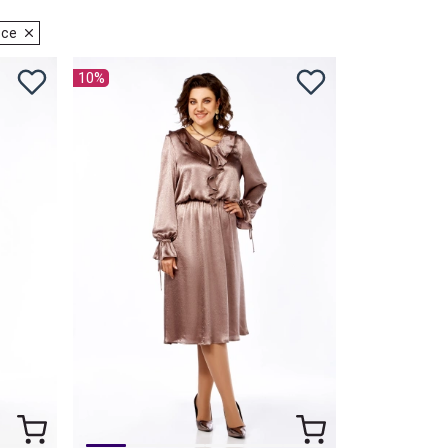
все
10%