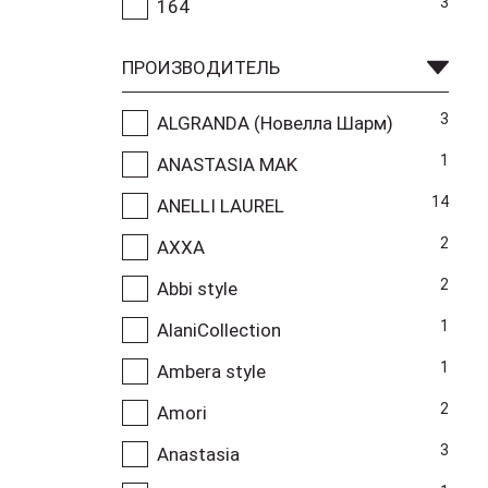
3
164
ПРОИЗВОДИТЕЛЬ
3
ALGRANDA (Новелла Шарм)
1
ANASTASIA MAK
14
ANELLI LAUREL
2
AXXA
2
Abbi style
1
AlaniCollection
1
Ambera style
2
Amori
3
Anastasia