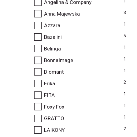
1
Angelina & Company
3
Anna Majewska
1
Azzara
5
Bazalini
1
Belinga
1
BonnaImage
1
Diomant
2
Erika
1
FITA
1
Foxy Fox
1
GRATTO
2
LAIKONY