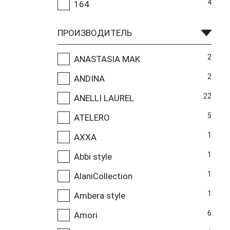
4
164
ПРОИЗВОДИТЕЛЬ
2
ANASTASIA MAK
2
ANDINA
22
ANELLI LAUREL
5
ATELERO
1
AXXA
1
Abbi style
1
AlaniCollection
1
Ambera style
6
Amori