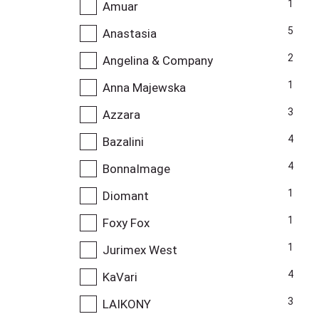
1
Amuar
5
Anastasia
2
Angelina & Company
1
Anna Majewska
3
Azzara
4
Bazalini
4
BonnaImage
1
Diomant
1
Foxy Fox
1
Jurimex West
4
KaVari
3
LAIKONY