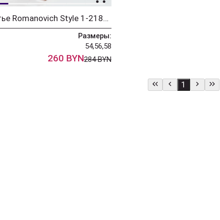
Платье Romanovich Style 1-2181 розовый
Размеры:
54,56,58
260 BYN
284 BYN
1