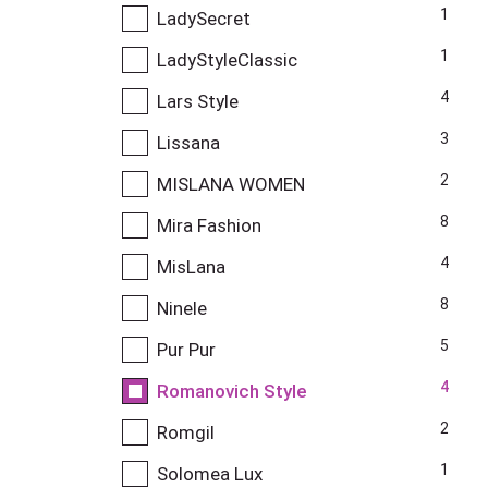
1
LadySecret
1
LadyStyleClassic
4
Lars Style
3
Lissana
2
MISLANA WOMEN
8
Mira Fashion
4
MisLana
8
Ninele
5
Pur Pur
4
Romanovich Style
2
Romgil
1
Solomea Lux