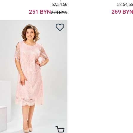
52,54,56
52,54,56
251 BYN
269 BY
274 BYN