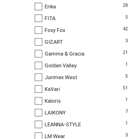
28
Erika
5
FITA
42
Foxy Fox
3
GIZART
21
Gamma & Gracia
1
Golden Valley
5
Jurimex West
51
KaVari
1
Kaloris
7
LAIKONY
1
LEANNA-STYLE
3
LM.Wear