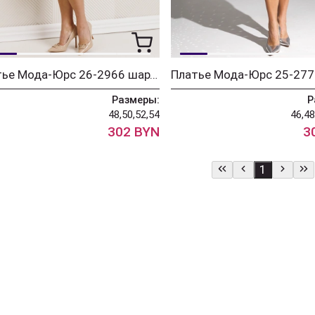
Платье Мода-Юрс 26-2966 шартрез
Размеры:
Р
48,50,52,54
46,48
302 BYN
3
1