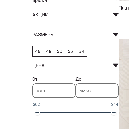
Брюки
АКЦИИ
РАЗМЕРЫ
46
48
50
52
54
ЦЕНА
От
До
302
314