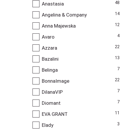
48
Anastasia
14
Angelina & Company
12
Anna Majewska
4
Avaro
22
Azzara
13
Bazalini
7
Belinga
22
BonnaImage
7
DilanaVIP
7
Diomant
11
EVA GRANT
3
Elady