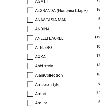
15
AGATTI
16
ALGRANDA (Новелла Шарм)
5
ANASTASIA MAK
1
ANDINA
149
ANELLI LAUREL
10
ATELERO
17
AXXA
13
Abbi style
16
AlaniCollection
6
Ambera style
54
Amori
5
Amuar