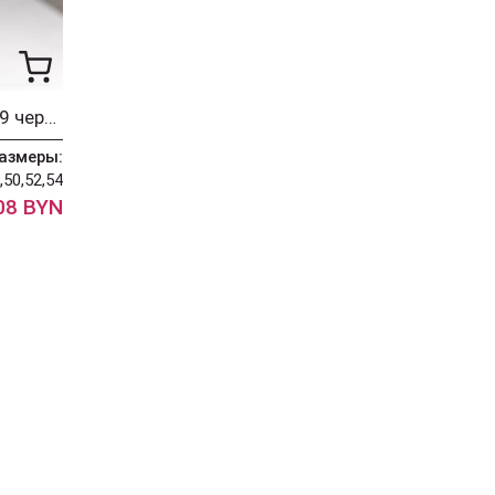
Платье Мода-Юрс 25-2779 черный
азмеры:
,50,52,54
08 BYN