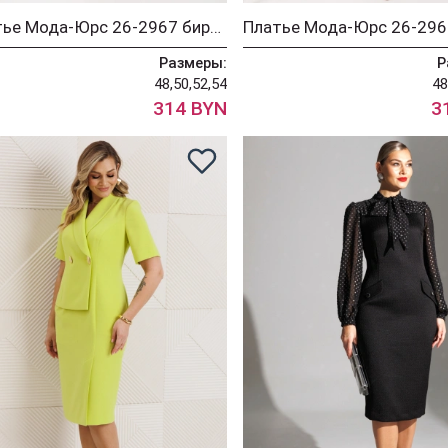
Платье Мода-Юрс 26-2967 бирюза
Размеры:
Р
48,50,52,54
48
314 BYN
3