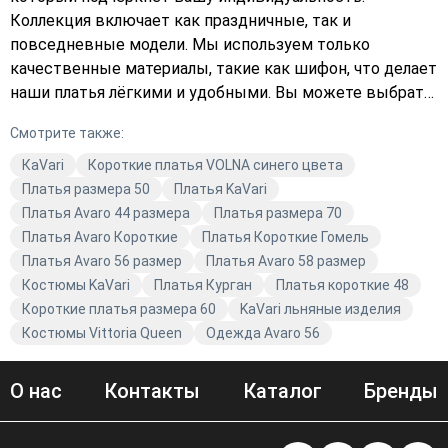
Коллекция включает как праздничные, так и
повседневные модели. Мы используем только
качественные материалы, такие как шифон, что делает
наши платья лёгкими и удобными. Вы можете выбрать
платья в чёрном цвете или в разнообразных ярких
Смотрите также:
оттенках. Подчеркните свой стиль с Avaro и будьте в
тренде с качественными и модными нарядами от
КаVari
Короткие платья VOLNA синего цвета
KaVari.
Платья размера 50
Платья KaVari
Платья Avaro 44 размера
Платья размера 70
Платья Avaro Короткие
Платья Короткие Гомель
Платья Avaro 56 размер
Платья Avaro 58 размер
Костюмы KaVari
Платья Курган
Платья короткие 48
Короткие платья размера 60
KaVari льняные изделия
Костюмы Vittoria Queen
Одежда Avaro 56
О нас
Контакты
Каталог
Бренды