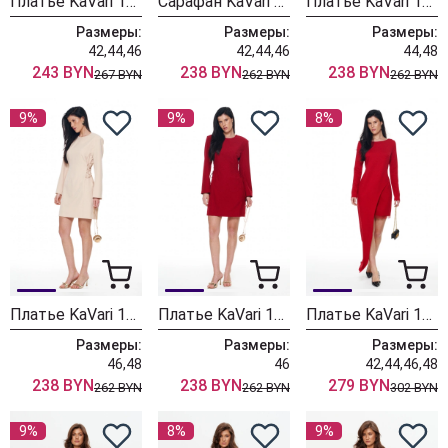
Платье KaVari 1146-1 молоко
Сарафан KaVari 1103-2 серый в полоску
Платье KaVari 1106 черный
Размеры:
Размеры:
Размеры:
42,44,46
42,44,46
44,48
243 BYN
238 BYN
238 BYN
267 BYN
262 BYN
262 BYN
9%
9%
8%
Платье KaVari 1106-1 кремовый
Платье KaVari 1106-2 красный
Платье KaVari 1132-1 красный
Размеры:
Размеры:
Размеры:
46,48
46
42,44,46,48
238 BYN
238 BYN
279 BYN
262 BYN
262 BYN
302 BYN
9%
8%
9%