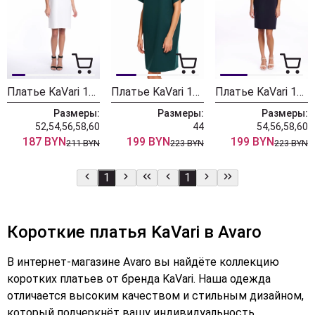
Платье KaVari 1010.4 молочный
Платье KaVari 1010.3 зелёный
Платье KaVari 1010.2 синий
Размеры:
Размеры:
Размеры:
52,54,56,58,60
44
54,56,58,60
187 BYN
199 BYN
199 BYN
211 BYN
223 BYN
223 BYN
1
1
Короткие платья KaVari в Avaro
В интернет-магазине Avaro вы найдёте коллекцию
коротких платьев от бренда KaVari. Наша одежда
отличается высоким качеством и стильным дизайном,
который подчеркнёт вашу индивидуальность.