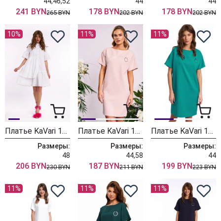
44,46,52
44
44
241 BYN
178 BYN
178 BYN
265 BYN
202 BYN
202 BYN
10%
11%
11%
Платье KaVari 1039.1 белый
Платье KaVari 1010.8 пудра
Платье KaVari 1010.6 бирюза
Размеры:
Размеры:
Размеры:
48
44,58
44
206 BYN
187 BYN
199 BYN
230 BYN
211 BYN
223 BYN
11%
11%
11%