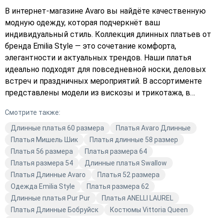
В интернет-магазине Avaro вы найдёте качественную
модную одежду, которая подчеркнёт ваш
индивидуальный стиль. Коллекция длинных платьев от
бренда Emilia Style — это сочетание комфорта,
элегантности и актуальных трендов. Наши платья
идеально подходят для повседневной носки, деловых
встреч и праздничных мероприятий. В ассортименте
представлены модели из вискозы и трикотажа, в
разнообразных цветах, включая чёрный и
Смотрите также:
разноцветные варианты. Подчеркните свою
индивидуальность с одеждой от Avaro!
Длинные платья 60 размера
Платья Avaro Длинные
Платья Мишель Шик
Платья длинные 58 размер
Платья 56 размера
Платья размера 64
Платья размера 54
Длинные платья Swallow
Платья Длинные Avaro
Платья 52 размера
Одежда Emilia Style
Платья размера 62
Длинные платья Pur Pur
Платья ANELLI LAUREL
Платья Длинные Бобруйск
Костюмы Vittoria Queen