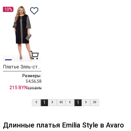
10%
Платье Элль-стиль 2341
Размеры:
54,56,58
215 BYN
239 BYN
1
1
Длинные платья Emilia Style в Avaro