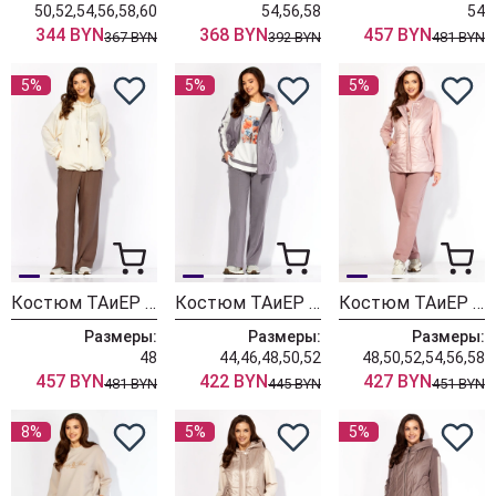
50,52,54,56,58,60
54,56,58
54
344 BYN
368 BYN
457 BYN
367 BYN
392 BYN
481 BYN
5%
5%
5%
Костюм ТАиЕР 1431 молочный+шоколад
Костюм ТАиЕР 1425 серый + белый
Костюм ТАиЕР 1417 розовый
Размеры:
Размеры:
Размеры:
48
44,46,48,50,52
48,50,52,54,56,58
457 BYN
422 BYN
427 BYN
481 BYN
445 BYN
451 BYN
8%
5%
5%