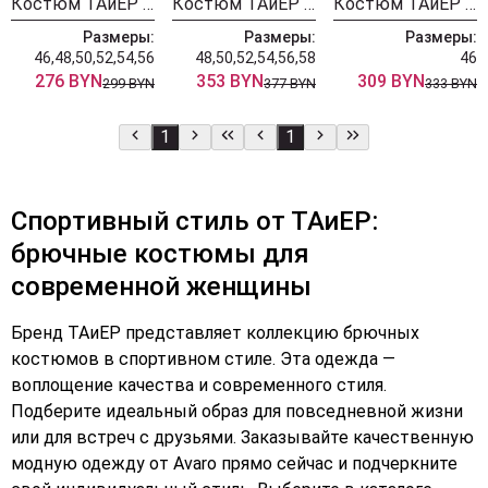
Костюм ТАиЕР 1404
Костюм ТАиЕР 1379 шоколад
Костюм ТАиЕР 1262
Размеры:
Размеры:
Размеры:
46,48,50,52,54,56
48,50,52,54,56,58
46
276 BYN
353 BYN
309 BYN
299 BYN
377 BYN
333 BYN
1
1
Спортивный стиль от ТАиЕР:
брючные костюмы для
современной женщины
Бренд ТАиЕР представляет коллекцию брючных
костюмов в спортивном стиле. Эта одежда —
воплощение качества и современного стиля.
Подберите идеальный образ для повседневной жизни
или для встреч с друзьями. Заказывайте качественную
модную одежду от Avaro прямо сейчас и подчеркните