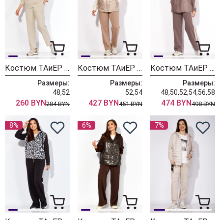
Костюм ТАиЕР 1427 песочный
Костюм ТАиЕР 1417 пудра
Костюм ТАиЕР 1335 капучино
Размеры:
Размеры:
Размеры:
48,52
52,54
48,50,52,54,56,58
260 BYN
427 BYN
474 BYN
284 BYN
451 BYN
498 BYN
8%
6%
7%