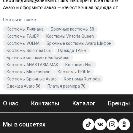
свой индивидуальный стиль. Выберите в каталоге
Avaro и оформите заказ — качественная одежда от
Avaro станет частью вашего гардероба. Брючные
Смотрите также:
костюмы ТАиЕР — это не просто одежда, это
заявление о вашем стиле и уверенности. Добавьте в
Костюмы Лилиана
Брючные костюмы 58
свою корзину стильные брючные костюмы и ощутите
Костюмы TAиЕР
Костюмы Vittoria Queen
разницу в каждой детали. Модная одежда от Avaro —
Костюмы VOLNA
Брючные костюмы Avaro Шифон
для тех, кто ценит качество и стиль.
Костюмы Solomea Lux
Одежда TAiER
Брючные костюмы в Бобруйске
Костюмы ANASTASIA MAK
Костюмы Ива
Костюмы Mira Fashion
Костюмы ЛЮШе
Костюмы Брючные Avaro
Костюмы Rumoda
Одежда Avaro 56
Платья размера 70
О нас
Контакты
Каталог
Бренды
Мы в соцсетях