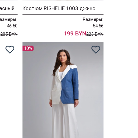
расный
Костюм RISHELIE 1003 джинс
азмеры:
Размеры:
46,50
54,56
N
199 BYN
285 BYN
223 BYN
10%