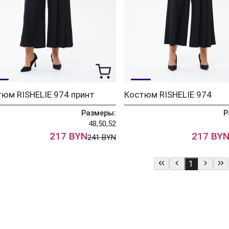
юм RISHELIE 974 принт
Костюм RISHELIE 974
Размеры:
Р
48,50,52
217 BYN
217 BY
241 BYN
1