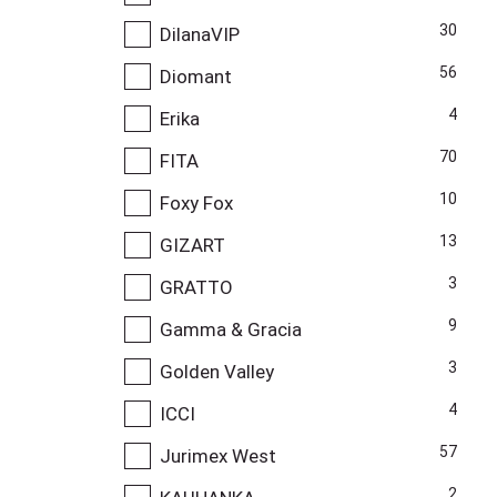
30
DilanaVIP
56
Diomant
4
Erika
70
FITA
10
Foxy Fox
13
GIZART
3
GRATTO
9
Gamma & Gracia
3
Golden Valley
4
ICCI
57
Jurimex West
2