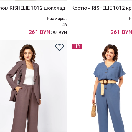
тюм RISHELIE 1012 шоколад
Костюм RISHELIE 1012 к
Размеры:
Р
46
261 BYN
261 BY
285 BYN
11%