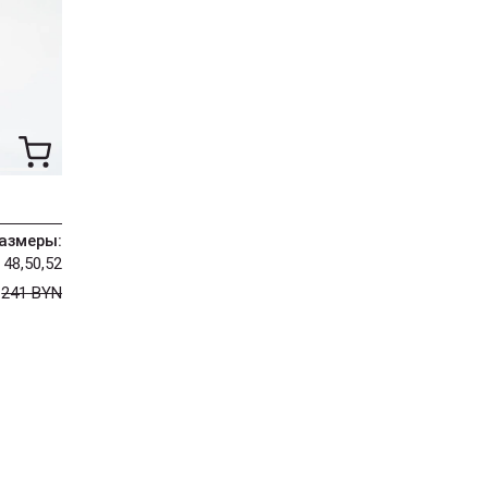
азмеры:
48,50,52
N
241 BYN