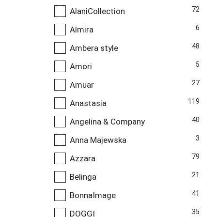
72
AlaniCollection
6
Almira
48
Ambera style
5
Amori
27
Amuar
119
Anastasia
40
Angelina & Company
3
Anna Majewska
79
Azzara
21
Belinga
41
BonnaImage
35
DOGGI