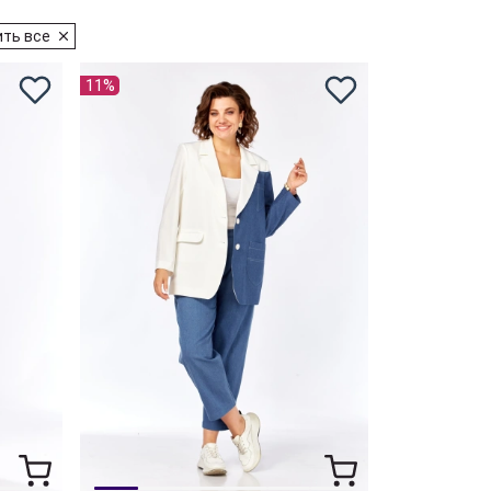
ть все
11%