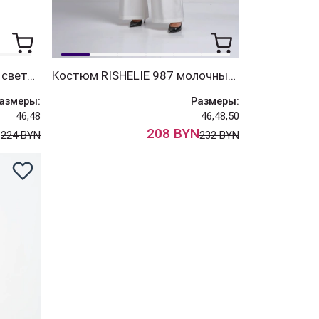
Комбинезон RISHELIE 993 светло-синий
Костюм RISHELIE 987 молочный+джинс
азмеры:
Размеры:
46,48
46,48,50
N
208 BYN
224 BYN
232 BYN