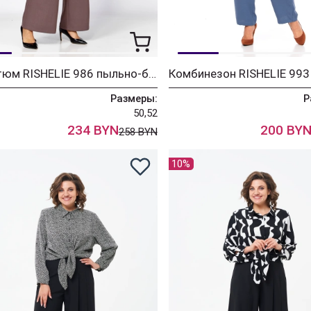
Костюм RISHELIE 986 пыльно-баклажановый
Размеры:
Р
50,52
234 BYN
200 BY
258 BYN
10%