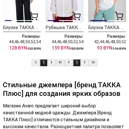
Блузка ТАККА Плюс 25-261 фуксия
Рубашка ТАККА Плюс 24-225
Блузка ТАККА Плюс 21-110-1
Размеры:
Размеры:
Размеры:
44,46,48,50,52,54
44,46,48,50,52,54
42,44,46,48,50,52
128 BYN
159 BYN
93 BYN
152 BYN
183 BYN
116 BYN
1
1
Стильные джемпера [бренд ТАККА
Плюс] для создания ярких образов
Магазин Avaro предлагает широкий выбор
качественной модной одежды. Джемпера [бренд
ТАККА Плюс] отличаются стильным дизайном и
высоким качеством. Разноцветная палитра позволяет