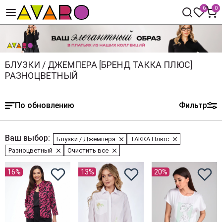
0
0
БЛУЗКИ / ДЖЕМПЕРА [БРЕНД ТАККА ПЛЮС]
РАЗНОЦВЕТНЫЙ
По обновлению
Фильтр
Ваш выбор:
Блузки / Джемпера
ТАККА Плюс
Разноцветный
Очистить все
16%
13%
20%