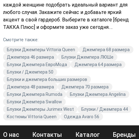
каждой женщине подобрать идеальный вариант для
любого случая. Закажите сейчас и добавьте яркий
акцент в свой гардероб. Выберите в каталоге [бренд
ТАККА Плюс] и оформите заказ уже сегодня.
Подберите джемпер, который подчеркнёт вашу
Смотрите также:
индивидуальность и стиль. Не упустите возможность
приобрести качественную одежду от известного
Блузки Джемперы Vittoria Queen
Джемпера 68 размера
бренда!
Джемпера 46 размера
Блузки Джемпера ЛЮШе
Блузки Джемпера ЕвроМода
Джемпера 64 размера
Блузки / Джемпера 50
Блузки и джемпера больших размеров
Джемпера 48 размера
Джемпера 70 размера
Блузки Джемпера Rumoda
Блузки Джемпера Angelina
Блузки Джемпера Swallow
Блузки Джемперы Jurimex West
Блузки / Джемпера 44
Костюмы Vittoria Queen
Одежда Avaro 56
О нас
Контакты
Каталог
Бренды