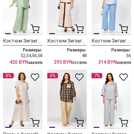
Костюм ЗигзагСтиль 634 зеленый
Костюм ЗигзагСтиль 635
Костюм ЗигзагСтиль 559-3 цветы
Размеры:
Размеры:
Размеры:
52,54,56,58
48
56
420 BYN
293 BYN
314 BYN
444 BYN
317 BYN
338 BYN
8%
6%
7%