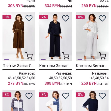
46,48
48
50,52
308 BYN
334 BYN
260 BYN
332 BYN
358 BYN
284 BYN
8%
7%
8%
Платье ЗигзагСтиль 582 темный янтарь
Костюм ЗигзагСтиль 559-2 синий
Костюм ЗигзагСтиль 603
Размеры:
Размеры:
Размеры:
46,48,50,52,54,56
48,50,52,56,58
46,48,50,54
279 BYN
308 BYN
260 BYN
302 BYN
332 BYN
284 BYN
8%
8%
8%