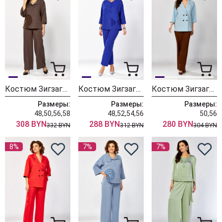
Костюм ЗигзагСтиль 559-2 шоколадный мусс
Костюм ЗигзагСтиль 631 василек
Костюм ЗигзагСтиль 630 голубой + коричневый
Размеры:
Размеры:
Размеры:
48,50,56,58
48,52,54,56
50,56
308 BYN
288 BYN
280 BYN
332 BYN
312 BYN
304 BYN
8%
7%
7%