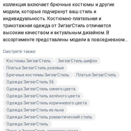
коллекция включает брючные костюмы и другие
модели, которые подчеркнут ваш стиль и
индивидуальность. Костюмно-плательная и
трикотажная одежда от ЗигзагСтиль отличается
высоким качеством и актуальным дизайном. В
ассортименте представлены модели в повседневном
и деловом стиле, которые подойдут для любого случая.
Смотрите также:
Разноцветные и синие оттенки в коллекциях делают
их особенно яркими и заметными. Бренд ЗигзагСтиль
Костюмы ЗигзагСтиль
ЗигзагСтиль шифон
предлагает широкий выбор одежды, которая поможет
Платья ЗигзагСтиль розовые
вам выглядеть модно и современно. В Avaro вы
Брючные костюмы ЗигзагСтиль
Платья ЗигзагСтиль
найдёте то, что подчеркнёт вашу индивидуальность и
Одежда ЗигзагСтиль 56
станет отличным дополнением к вашему гардеробу.
Одежда ЗигзагСтиль синего цвета
Одежда ЗигзагСтиль зелёного цвета
Одежда ЗигзагСтиль коричневого цвета
Одежда ЗигзагСтиль из льна
Одежда ЗигзагСтиль романтический стиль
Одежда ЗигзагСтиль