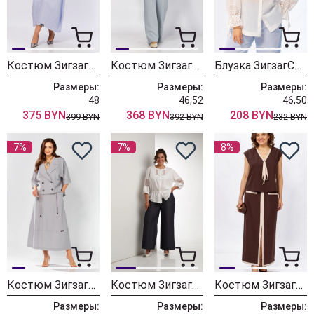
Костюм ЗигзагСтиль 643 фиалковый
Костюм ЗигзагСтиль 611-1 сливочно-голубой
Блузка ЗигзагСтиль 637-1
Размеры:
Размеры:
Размеры:
48
46,52
46,50
375 BYN
368 BYN
208 BYN
399 BYN
392 BYN
232 BYN
7%
7%
8%
Костюм ЗигзагСтиль 608-1 серый
Костюм ЗигзагСтиль 558 молочный+синий
Костюм ЗигзагСтиль 635 шоколад
Размеры:
Размеры:
Размеры: