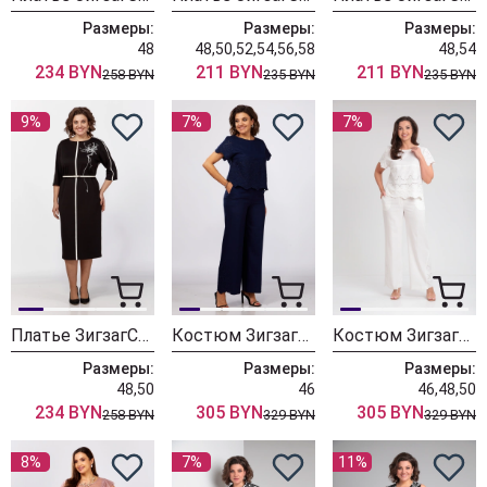
Размеры:
Размеры:
Размеры:
48
48,50,52,54,56,58
48,54
234 BYN
211 BYN
211 BYN
258 BYN
235 BYN
235 BYN
9%
7%
7%
Платье ЗигзагСтиль 566 черный
Костюм ЗигзагСтиль 563 синий
Костюм ЗигзагСтиль 563 белый
Размеры:
Размеры:
Размеры:
48,50
46
46,48,50
234 BYN
305 BYN
305 BYN
258 BYN
329 BYN
329 BYN
8%
7%
11%