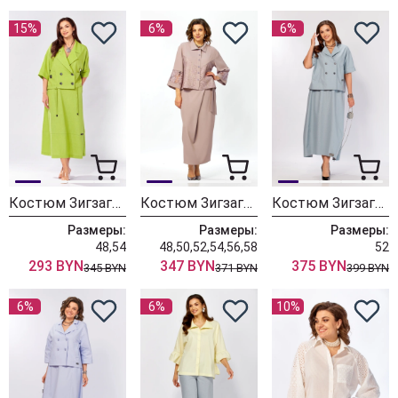
15%
6%
6%
Костюм ЗигзагСтиль 608-1 салатовый
Костюм ЗигзагСтиль 641 клевер
Костюм ЗигзагСтиль 643 голубой
Размеры:
Размеры:
Размеры:
48,54
48,50,52,54,56,58
52
293 BYN
347 BYN
375 BYN
345 BYN
371 BYN
399 BYN
6%
6%
10%