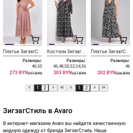
Платье ЗигзагСтиль 554
Костюм ЗигзагСтиль 552 черно-белый
Платье ЗигзагСтиль 546
Размеры:
Размеры:
Размеры:
46,50
46,48,50,52,54,56
46
273 BYN
303 BYN
202 BYN
297 BYN
327 BYN
226 BYN
1
2
1
2
ЗигзагСтиль в Avaro
В интернет-магазине Avaro вы найдёте качественную
модную одежду от бренда ЗигзагСтиль. Наша