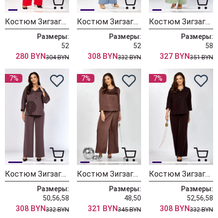
Костюм ЗигзагСтиль 630 красный
Костюм ЗигзагСтиль 559-2 светло-голубой
Костюм ЗигзагСтиль 626-2 фисташковый
Размеры:
Размеры:
Размеры:
52
52
58
280 BYN
308 BYN
327 BYN
304 BYN
332 BYN
351 BYN
7%
7%
7%
Костюм ЗигзагСтиль 559-2 клевер
Костюм ЗигзагСтиль 626 молочный шоколад
Костюм ЗигзагСтиль 559-2 темная ежевика
Размеры:
Размеры:
Размеры:
50,56,58
48,50
52,56,58
308 BYN
321 BYN
308 BYN
332 BYN
345 BYN
332 BYN