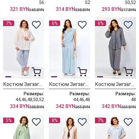
56
52
50,52
321 BYN
314 BYN
293 BYN
345 BYN
338 BYN
317 BYN
7%
6%
6%
Костюм ЗигзагСтиль 637
Костюм ЗигзагСтиль 636 голубой
Костюм ЗигзагСтиль 638
Размеры:
Размеры:
Размеры:
44,46,48,50,52
44,46,48
48
334 BYN
342 BYN
342 BYN
358 BYN
365 BYN
365 BYN
5%
8%
7%