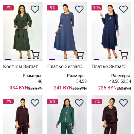
7%
9%
10%
Костюм ЗигзагСтиль 608-темный мох
Платье ЗигзагСтиль 619
Платье ЗигзагСтиль 618
Размеры:
Размеры:
Размеры:
46
54,58
48,50,52,54
334 BYN
241 BYN
226 BYN
358 BYN
265 BYN
250 BYN
7%
6%
7%