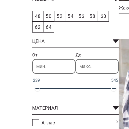
48
50
52
54
56
58
60
62
64
ЦЕНА
От
До
239
545
МАТЕРИАЛ
2
Атлас