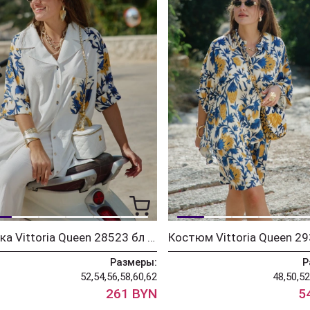
Блузка Vittoria Queen 28523 бл молочный принт
Размеры:
Р
52,54,56,58,60,62
48,50,52
261 BYN
5