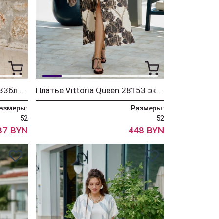
Блузка Vittoria Queen 28533бл черный+бежевый
Платье Vittoria Queen 28153 экрю+коричневый принт
азмеры:
Размеры:
52
52
87 BYN
448 BYN