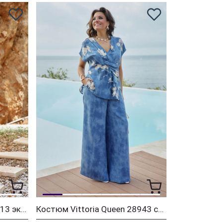
Платье Vittoria Queen 29013 экрю+коричневый принт
Костюм Vittoria Queen 28943 синий меланж+принт