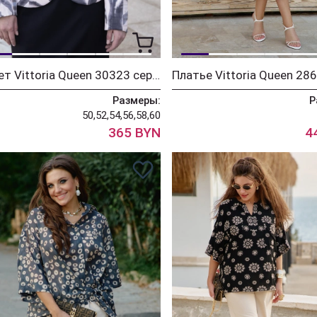
Жакет Vittoria Queen 30323 серо-розовый
Размеры:
Р
50,52,54,56,58,60
365 BYN
4