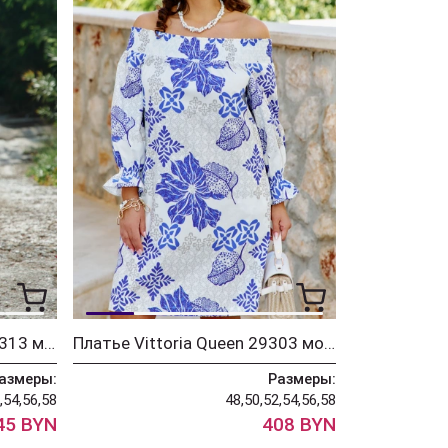
Костюм Vittoria Queen 29313 молочный принт
Платье Vittoria Queen 29303 молочный+синий принт
азмеры:
Размеры:
,54,56,58
48,50,52,54,56,58
45 BYN
408 BYN