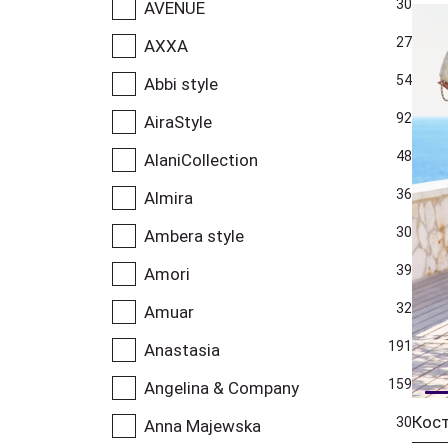
30
AVENUE
27
AXXA
54
Abbi style
92
AiraStyle
48
AlaniCollection
36
Almira
30
Ambera style
39
Amori
32
Amuar
191
Anastasia
159
Angelina & Company
30
Anna Majewska