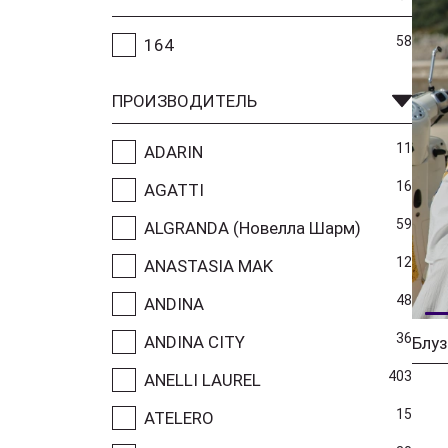
58
164
ПРОИЗВОДИТЕЛЬ
11
ADARIN
16
AGATTI
59
ALGRANDA (Новелла Шарм)
12
ANASTASIA MAK
48
ANDINA
36
ANDINA CITY
403
ANELLI LAUREL
15
ATELERO