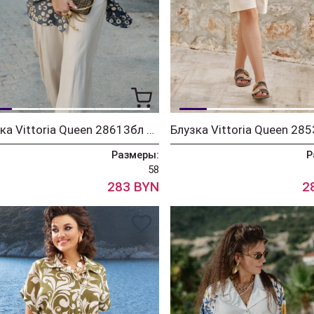
Блузка Vittoria Queen 28613бл серо-синий+принт горохи
Размеры:
Р
58
283 BYN
2