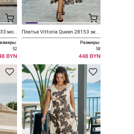
Платье Vittoria Queen 28633 молочный+синий принт
Платье Vittoria Queen 28153 экрю+коричневый принт
азмеры:
Размеры:
52
58
48 BYN
448 BYN