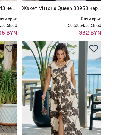
Блузка Vittoria Queen 31243 черный+бежевый
Жакет Vittoria Queen 30953 черный+кремовый
азмеры:
Размеры:
,56,58,60
50,52,54,56,58,60
05 BYN
382 BYN