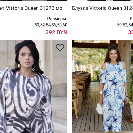
Жакет Vittoria Queen 31273 молочный+черный
Размеры:
Р
50,52,54,56,58,60
50,52,54
392 BYN
3