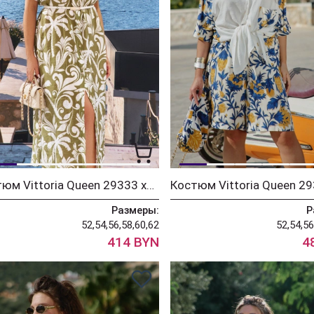
Костюм Vittoria Queen 29333 хаки+бежевый
Размеры:
Р
52,54,56,58,60,62
52,54,56
414 BYN
4