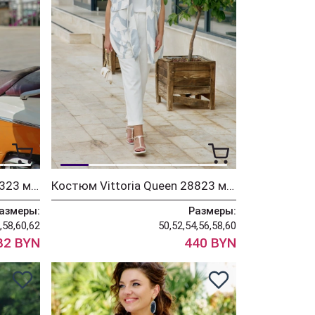
Костюм Vittoria Queen 29323 молочный принт
Костюм Vittoria Queen 28823 молочный+серо-голубой
азмеры:
Размеры:
,58,60,62
50,52,54,56,58,60
82 BYN
440 BYN