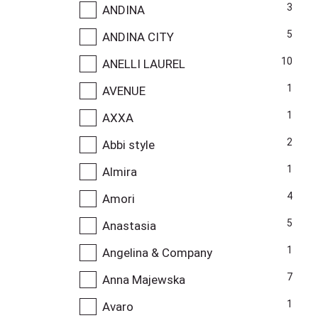
3
ANDINA
5
ANDINA CITY
10
ANELLI LAUREL
1
AVENUE
1
AXXA
2
Abbi style
1
Almira
4
Amori
5
Anastasia
1
Angelina & Company
7
Anna Majewska
1
Avaro