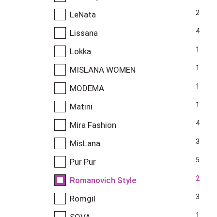
2
LeNata
4
Lissana
1
Lokka
1
MISLANA WOMEN
1
MODEMA
1
Matini
4
Mira Fashion
3
MisLana
5
Pur Pur
2
Romanovich Style
3
Romgil
1
SOVA