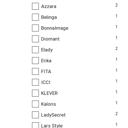
2
Azzara
1
Belinga
1
BonnaImage
1
Diomant
2
Elady
1
Erika
1
FITA
1
ICCI
1
KLEVER
1
Kaloris
2
LadySecret
1
Lars Style