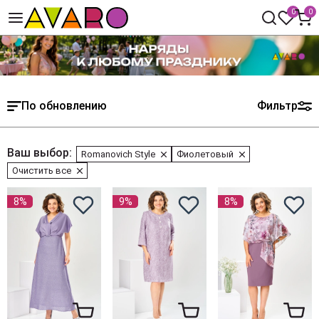
0
0
По обновлению
Фильтр
Ваш выбор:
Romanovich Style
Фиолетовый
Очистить все
8%
9%
8%