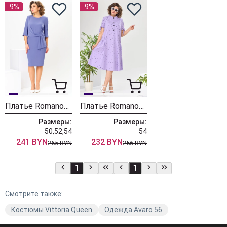
9%
9%
Платье Romanovich Style 1-2761К лаванда
Платье Romanovich Style 1-2526 лаванда
Размеры:
Размеры:
50,52,54
54
241 BYN
232 BYN
265 BYN
256 BYN
1
1
Смотрите также:
Костюмы Vittoria Queen
Одежда Avaro 56