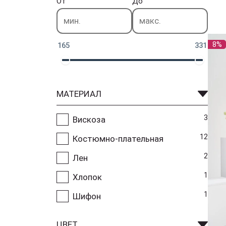
От
До
8%
165
331
МАТЕРИАЛ
3
Вискоза
12
Костюмно-плательная
2
Лен
1
Хлопок
1
Шифон
ЦВЕТ