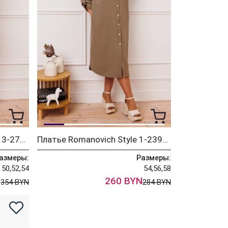
Костюм Romanovich Style 3-2773 темно-бежевый
Платье Romanovich Style 1-2391 тёмный беж
азмеры:
Размеры:
50,52,54
54,56,58
N
260 BYN
354 BYN
284 BYN