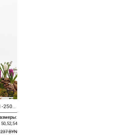
Платье Romanovich Style 1-2504 бежевый
азмеры:
50,52,54
N
237 BYN