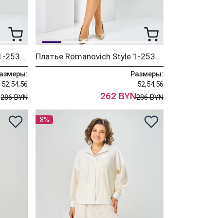
Платье Romanovich Style 1-2537 молочный/штрихи
Платье Romanovich Style 1-2537 молочный/листики
азмеры:
Размеры:
52,54,56
52,54,56
N
262 BYN
286 BYN
286 BYN
8%