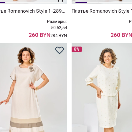
Платье Romanovich Style 1-2898 бежевый
Размеры:
Р
50,52,54
260 BYN
260 BY
284 BYN
8%