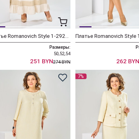
Платье Romanovich Style 1-2929 молочный
Размеры:
Р
50,52,54
251 BYN
262 BY
274 BYN
7%