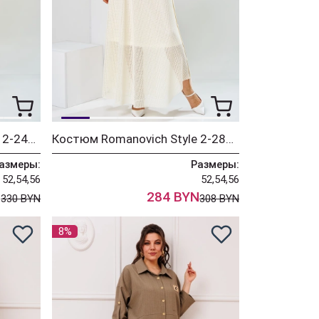
Костюм Romanovich Style 2-2449 молочный
Костюм Romanovich Style 2-2856 молочный
азмеры:
Размеры:
52,54,56
52,54,56
N
284 BYN
330 BYN
308 BYN
8%