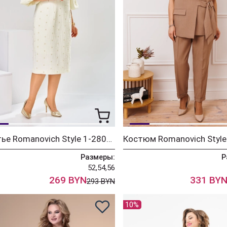
Платье Romanovich Style 1-2809 молочный-1
Размеры:
Р
52,54,56
269 BYN
331 BY
293 BYN
10%