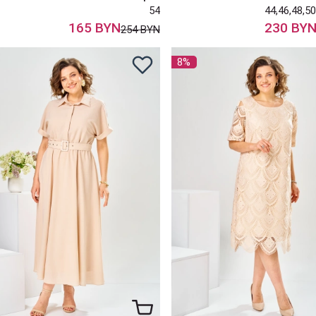
54
44,46,48,50
165 BYN
230 BY
254 BYN
8%