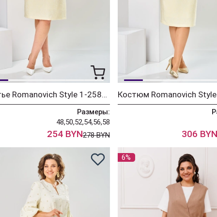
Платье Romanovich Style 1-2589 молочный
Размеры:
Р
48,50,52,54,56,58
254 BYN
306 BY
278 BYN
6%