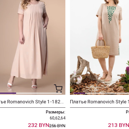
Платье Romanovich Style 1-1826 бежевый вышивка
Размеры:
Р
60,62,64
232 BYN
213 BY
256 BYN