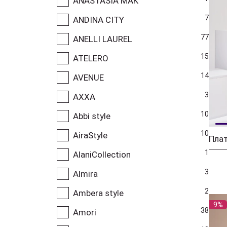
ANASTASIA MAK
7
ANDINA CITY
77
ANELLI LAUREL
15
ATELERO
14
AVENUE
3
AXXA
10
Abbi style
10
AiraStyle
1
AlaniCollection
3
Almira
2
Ambera style
9%
38
Amori