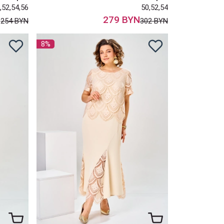
,52,54,56
50,52,54
N
279 BYN
254 BYN
302 BYN
8%