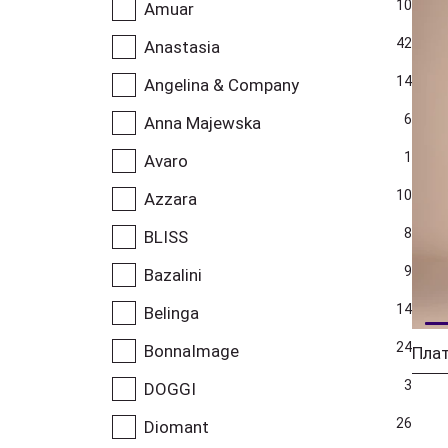
10
Amuar
42
Anastasia
14
Angelina & Company
6
Anna Majewska
1
Avaro
10
Azzara
8
BLISS
9
Bazalini
14
Belinga
24
BonnaImage
3
DOGGI
26
Diomant