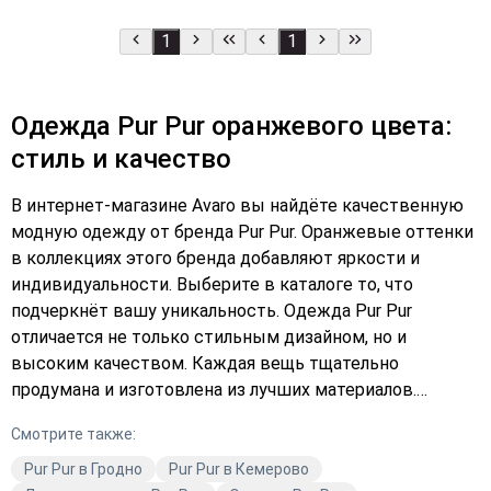
1
1
Одежда Pur Pur оранжевого цвета:
стиль и качество
В интернет-магазине Avaro вы найдёте качественную
модную одежду от бренда Pur Pur. Оранжевые оттенки
в коллекциях этого бренда добавляют яркости и
индивидуальности. Выберите в каталоге то, что
подчеркнёт вашу уникальность. Одежда Pur Pur
отличается не только стильным дизайном, но и
высоким качеством. Каждая вещь тщательно
продумана и изготовлена из лучших материалов.
Подберите платье или верхнюю одежду, которая будет
Смотрите также:
радовать вас и привлекать восхищённые взгляды.
Закажите с доставкой прямо сейчас и добавьте яркие
Pur Pur в Гродно
Pur Pur в Кемерово