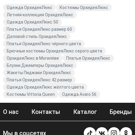
выгодной цене!
Одежда ОрхидеяЛюкс
Костюмы ОрхидеяЛюкс
Летняя коллекция ОрхидеяЛюкс
Одежда ОрхидеяЛюкс 50
Платья ОрхидеяЛюкс размер 60
Деловой стиль ОрхидеяЛюкс
Платья ОрхидеяЛюкс чёрного цвета
Брючные костюмы ОрхидеяЛюкс серого цвета
ОрхидеяЛюкс в Могилёве
Платья ОрхидеяЛюкс
Блузки Джемперы ОрхидеяЛюкс
Жакеты Пиджаки ОрхидеяЛюкс
Платья ОрхидеяЛюкс 42 размер
Одежда ОрхидеяЛюкс жёлтого цвета
Костюмы Vittoria Queen
Одежда Avaro 56
О нас
Контакты
Каталог
Бренды
Мы в соцсетях