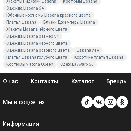
Жакеты Пиджаки Lissana
Костюмы Lissana
Одежда Lissana 64
Юбочные костюмы Lissana красного цвета
Платья Lissana
Блузки Джемперы Lissana
Жакеты Lissana чёрного цвета
Одежда Lissana размер 54
Одежда Lissana чёрного цвета
Одежда Lissana розового цвета
Lissana лен
Платья Lissana голубого цвета
Короткие платья Lissana
Костюмы Vittoria Queen
Одежда Avaro 56
О нас
Контакты
Каталог
Бренды
Мы в соцсетях
Информация