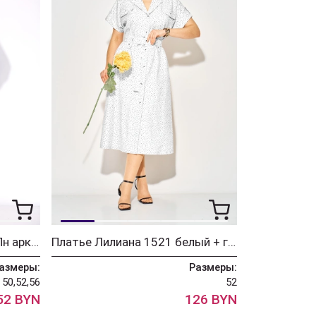
Костюм Лилиана 1520БрПн арктический голубой + черный
Платье Лилиана 1521 белый + горох
азмеры:
Размеры:
50,52,56
52
52 BYN
126 BYN