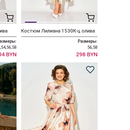
ива
Костюм Лилиана 1530К-ц олива
азмеры:
Размеры:
,54,56,58
56,58
04 BYN
298 BYN