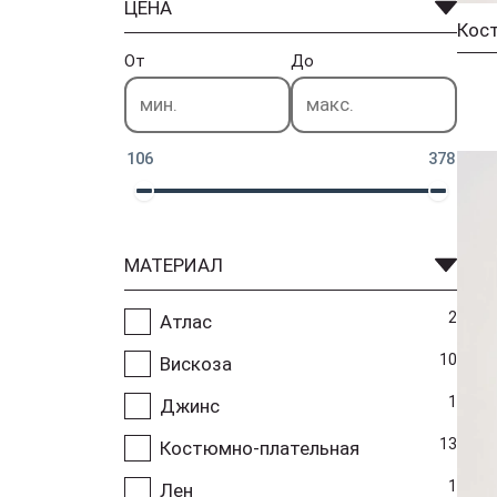
ЦЕНА
От
До
106
378
МАТЕРИАЛ
2
Атлас
10
Вискоза
1
Джинс
13
Костюмно-плательная
1
Лен