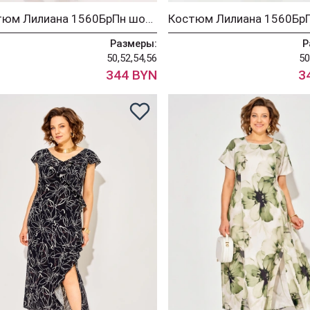
Костюм Лилиана 1560БрПн шоколад + черный
Размеры:
Р
50,52,54,56
50
344 BYN
3