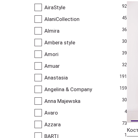
92
AiraStyle
45
AlaniCollection
36
Almira
30
Ambera style
39
Amori
32
Amuar
191
Anastasia
159
Angelina & Company
30
Anna Majewska
4
Avaro
73
Azzara
1
BARTI