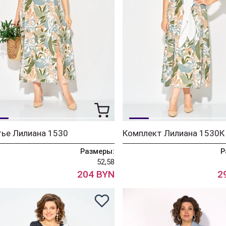
ье Лилиана 1530
Комплект Лилиана 1530К
Размеры:
Р
52,58
204 BYN
2