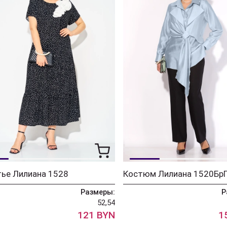
ье Лилиана 1528
Размеры:
Р
52,54
121 BYN
1