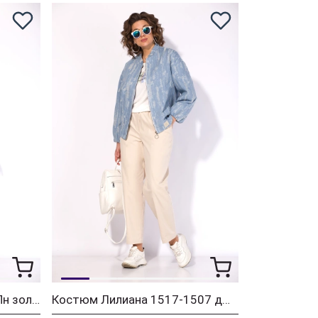
Костюм Лилиана 1520БрПн золото + черный
Костюм Лилиана 1517-1507 джинсовый + экрю