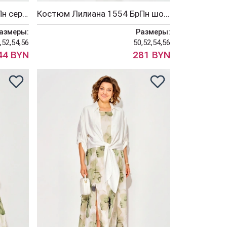
Костюм Лилиана 1560БрПн серый + черный
Костюм Лилиана 1554 БрПн шоколад + песок
азмеры:
Размеры:
,52,54,56
50,52,54,56
44 BYN
281 BYN