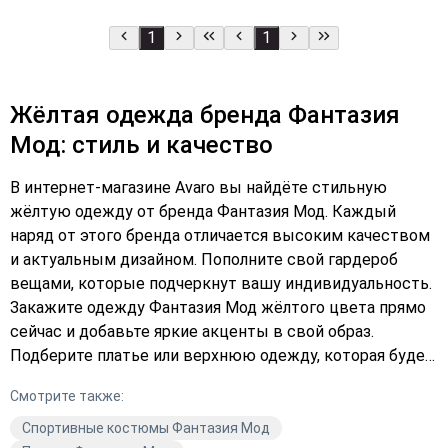
1
1
Жёлтая одежда бренда Фантазия
Мод: стиль и качество
В интернет-магазине Avaro вы найдёте стильную
жёлтую одежду от бренда Фантазия Мод. Каждый
наряд от этого бренда отличается высоким качеством
и актуальным дизайном. Пополните свой гардероб
вещами, которые подчеркнут вашу индивидуальность.
Закажите одежду Фантазия Мод жёлтого цвета прямо
сейчас и добавьте яркие акценты в свой образ.
Подберите платье или верхнюю одежду, которая будет
радовать вас каждый день. Не упустите возможность
Смотрите также:
купить качественную моду по выгодной цене.
Выберите в каталоге Avaro и оформите заказ уже
Спортивные костюмы Фантазия Мод