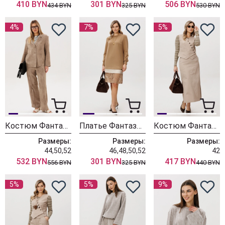
410 BYN
301 BYN
506 BYN
434 BYN
325 BYN
530 BYN
4%
7%
5%
Костюм Фантазия Мод 5316 бежевый
Платье Фантазия Мод 5380
Костюм Фантазия Мод 5402
Размеры:
Размеры:
Размеры:
44,50,52
46,48,50,52
42
532 BYN
301 BYN
417 BYN
556 BYN
325 BYN
440 BYN
5%
5%
9%