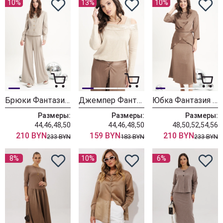
10%
13%
10%
Брюки Фантазия Мод 4980
Джемпер Фантазия Мод 5015
Юбка Фантазия Мод 4991
Размеры:
Размеры:
Размеры:
44,46,48,50
44,46,48,50
48,50,52,54,56
210 BYN
159 BYN
210 BYN
233 BYN
183 BYN
233 BYN
8%
10%
6%