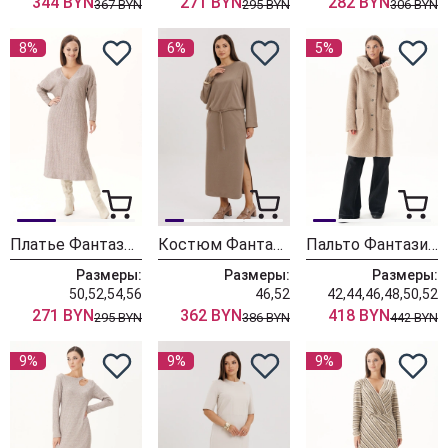
344 BYN
271 BYN
282 BYN
367 BYN
295 BYN
306 BYN
8%
6%
5%
Платье Фантазия Мод 4935 бежевый
Костюм Фантазия Мод 4987
Пальто Фантазия Мод 4946
Размеры:
Размеры:
Размеры:
50,52,54,56
46,52
42,44,46,48,50,52
271 BYN
362 BYN
418 BYN
295 BYN
386 BYN
442 BYN
9%
9%
9%