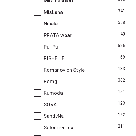
Mira Fashion
341
MisLana
558
Ninele
40
PRATA wear
526
Pur Pur
69
RISHELIE
183
Romanovich Style
362
Romgil
151
Rumoda
123
SOVA
122
SandyNa
211
Solomea Lux