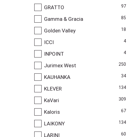
97
GRATTO
85
Gamma & Gracia
18
Golden Valley
4
ICCI
4
INPOINT
250
Jurimex West
34
KAUHANKA
134
KLEVER
309
KaVari
67
Kaloris
134
LAIKONY
60
LARINI