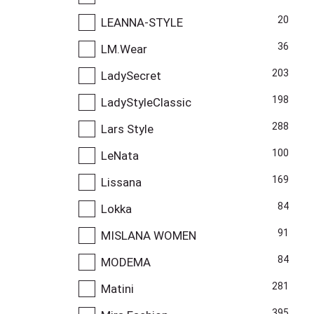
20
LEANNA-STYLE
36
LM.Wear
203
LadySecret
198
LadyStyleClassic
288
Lars Style
100
LeNata
169
Lissana
84
Lokka
91
MISLANA WOMEN
84
MODEMA
281
Matini
395