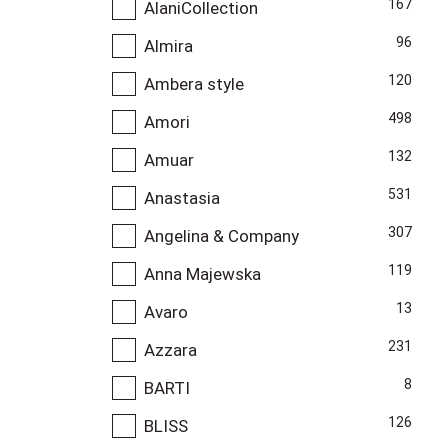
167
AlaniCollection
96
Almira
120
Ambera style
498
Amori
132
Amuar
531
Anastasia
307
Angelina & Company
119
Anna Majewska
13
Avaro
231
Azzara
8
BARTI
126
BLISS