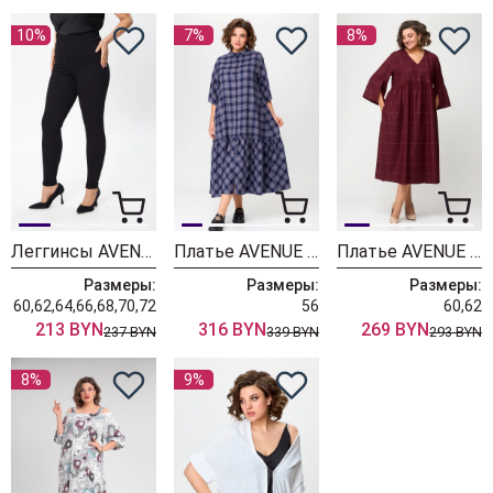
10%
7%
8%
Леггинсы AVENUE 0206
Платье AVENUE 0132
Платье AVENUE 0131 бордо+розовый
Размеры:
Размеры:
Размеры:
60,62,64,66,68,70,72
56
60,62
213 BYN
316 BYN
269 BYN
237 BYN
339 BYN
293 BYN
8%
9%