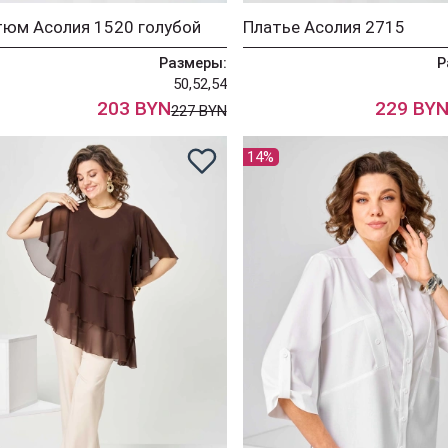
тюм Асолия 1520 голубой
Платье Асолия 2715
Размеры:
Р
50,52,54
203 BYN
229 BY
227 BYN
14%