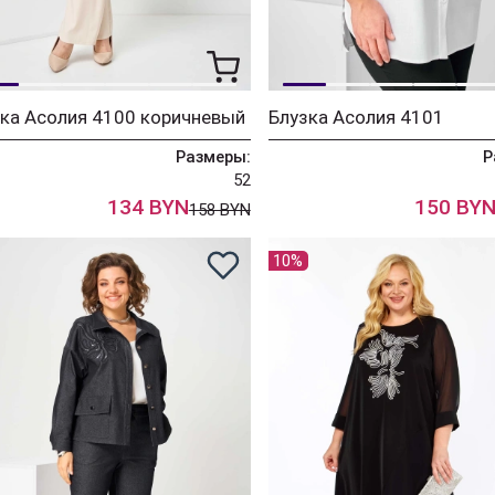
ка Асолия 4100 коричневый
Блузка Асолия 4101
Размеры:
Р
52
134 BYN
150 BY
158 BYN
10%