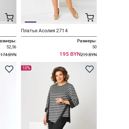
Платье Асолия 2714
азмеры:
Размеры:
52,56
50
N
195 BYN
174 BYN
219 BYN
10%