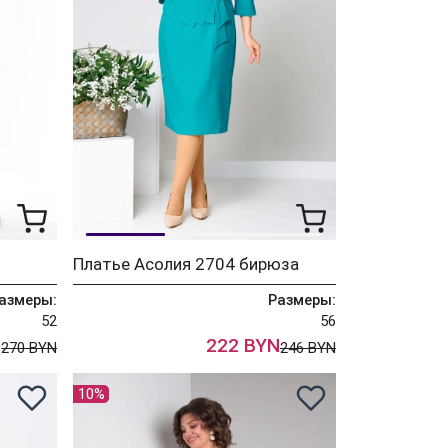
Платье Асолия 2704 бирюза
азмеры:
Размеры:
52
56
N
222 BYN
270 BYN
246 BYN
10%