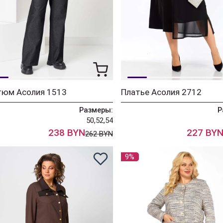
тюм Асолия 1513
Платье Асолия 2712
Размеры:
Р
50,52,54
238 BYN
227 BY
262 BYN
9%