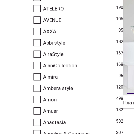
190
ATELERO
106
AVENUE
85
AXXA
142
Abbi style
167
AiraStyle
168
AlaniCollection
96
Almira
120
Ambera style
498
Amori
Плат
132
Amuar
532
Anastasia
307
Angelina & Company