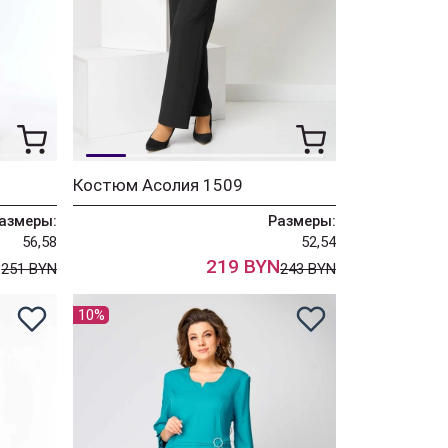
Костюм Асолия 1509
азмеры:
Размеры:
56,58
52,54
N
219 BYN
251 BYN
243 BYN
10%