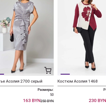
ье Асолия 2700 серый
Костюм Асолия 1468
Размеры:
Р
50
163 BYN
230 BY
250 BYN