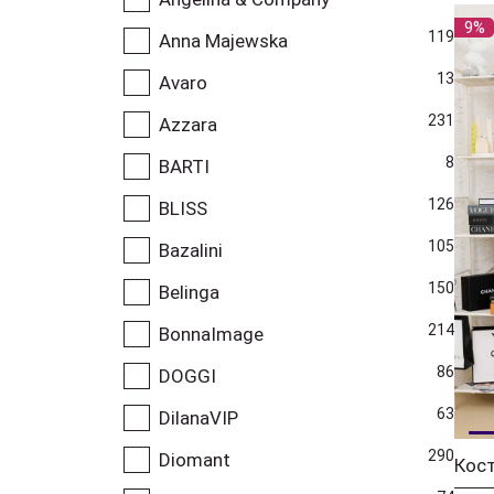
9%
119
Anna Majewska
13
Avaro
231
Azzara
8
BARTI
126
BLISS
105
Bazalini
150
Belinga
214
BonnaImage
86
DOGGI
63
DilanaVIP
290
Diomant
Кос