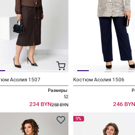
тюм Асолия 1507
Костюм Асолия 1506
Размеры:
Р
52
234 BYN
246 BY
258 BYN
9%