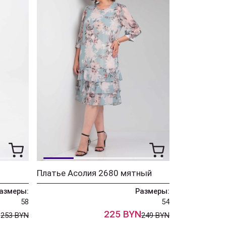
Платье Асолия 2680 мятный
азмеры:
Размеры:
58
54
N
225 BYN
253 BYN
249 BYN