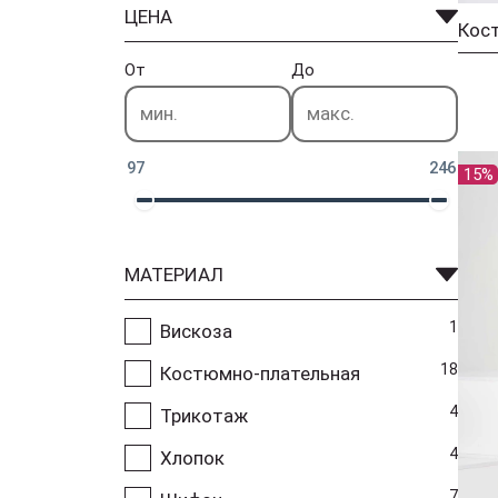
ЦЕНА
Кос
От
До
97
246
15%
МАТЕРИАЛ
1
Вискоза
18
Костюмно-плательная
4
Трикотаж
4
Хлопок
7