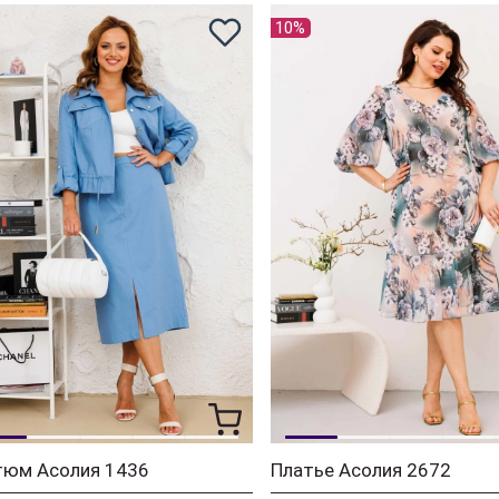
10%
тюм Асолия 1436
Платье Асолия 2672