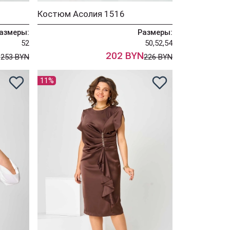
Костюм Асолия 1516
азмеры:
Размеры:
52
50,52,54
N
202 BYN
253 BYN
226 BYN
11%