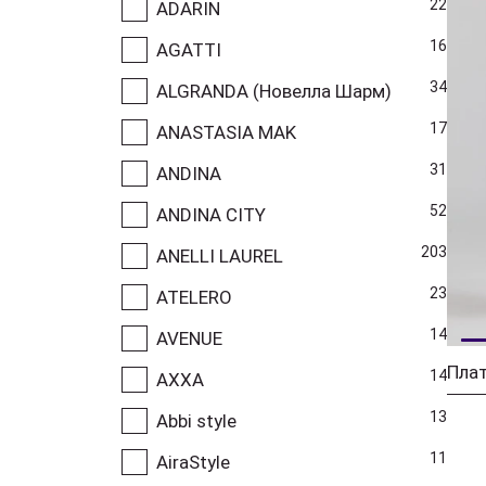
22
ADARIN
16
AGATTI
34
ALGRANDA (Новелла Шарм)
17
ANASTASIA MAK
31
ANDINA
52
ANDINA CITY
203
ANELLI LAUREL
23
ATELERO
14
AVENUE
Плат
14
AXXA
13
Abbi style
11
AiraStyle