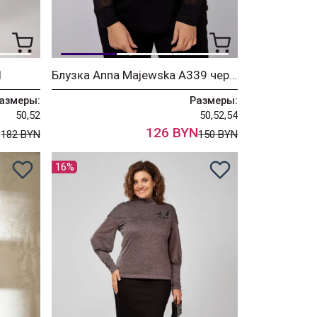
1
Блузка Anna Majewska А339 черный принт
азмеры:
Размеры:
50,52
50,52,54
N
126 BYN
182 BYN
150 BYN
16%