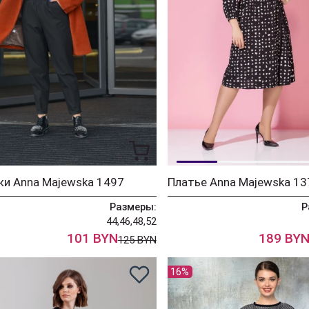
и Anna Majewska 1497
Размеры:
Р
44,46,48,52
101 BYN
189 BY
125 BYN
16%