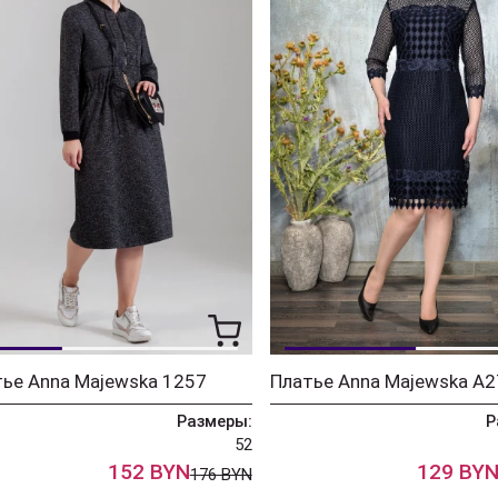
ье Anna Majewska 1257
Платье Anna Majewska А2
Размеры:
Р
52
152 BYN
129 BY
176 BYN