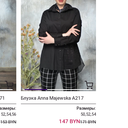
71
Блузка Anna Majewska А217
азмеры:
Размеры:
52,54,56
50,52,54
N
147 BYN
153 BYN
171 BYN