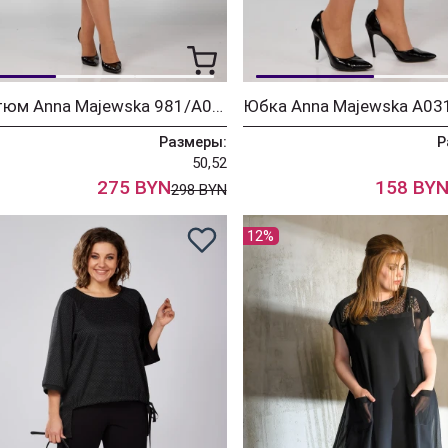
Костюм Anna Majewska 981/А031
Юбка Anna Majewska А03
Размеры:
Р
50,52
275 BYN
158 BY
298 BYN
12%