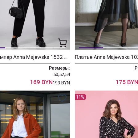
Джемпер Anna Majewska 1532 черный в горох
Размеры:
Р
50,52,54
169 BYN
175 BY
193 BYN
11%