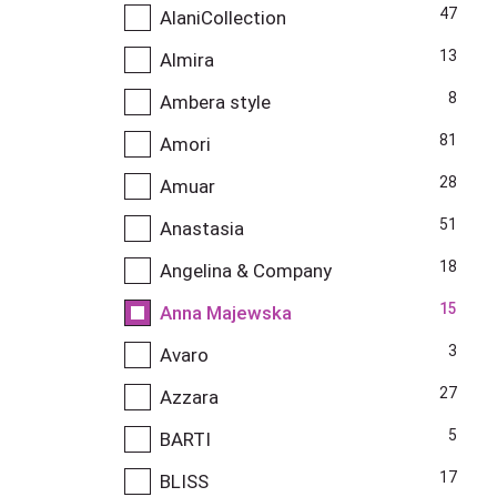
47
AlaniCollection
13
Almira
8
Ambera style
81
Amori
28
Amuar
51
Anastasia
18
Angelina & Company
15
Anna Majewska
3
Avaro
27
Azzara
5
BARTI
17
BLISS