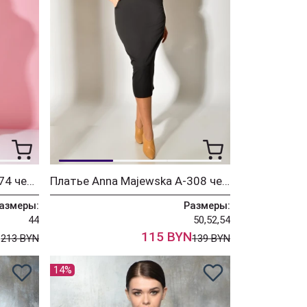
Платье Anna Majewska 1374 черно-белый
Платье Anna Majewska A-308 черный
азмеры:
Размеры:
44
50,52,54
N
115 BYN
213 BYN
139 BYN
14%