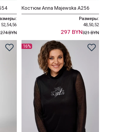
554
Костюм Anna Majewska А256
азмеры:
Размеры:
52,54,56
48,50,52
N
297 BYN
274 BYN
321 BYN
16%