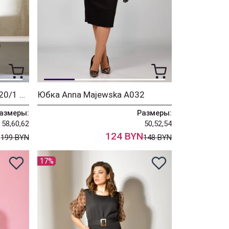
Платье Anna Majewska 1020/1 черный
Юбка Anna Majewska А032
азмеры:
Размеры:
58,60,62
50,52,54
N
124 BYN
199 BYN
148 BYN
17%