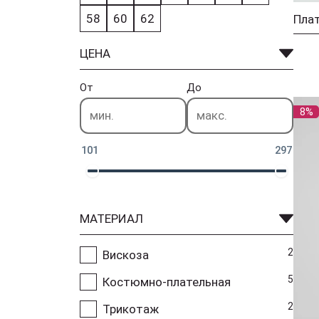
58
60
62
Плат
ЦЕНА
От
До
8%
101
297
МАТЕРИАЛ
2
Вискоза
5
Костюмно-плательная
2
Трикотаж