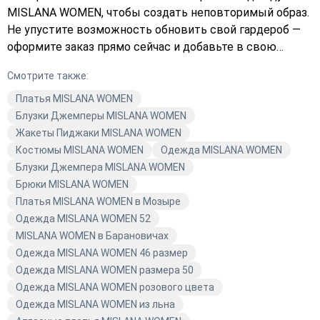
MISLANA WOMEN, чтобы создать неповторимый образ.
Не упустите возможность обновить свой гардероб —
оформите заказ прямо сейчас и добавьте в свою
коллекцию яркие и стильные вещи. Подберите платье
Смотрите также:
MISLANA WOMEN, которое подчеркнёт вашу фигуру и
сделает вас неотразимой. Закажите с доставкой и
Платья MISLANA WOMEN
наслаждайтесь комфортом от Avaro.
Блузки Джемперы MISLANA WOMEN
Жакеты Пиджаки MISLANA WOMEN
Костюмы MISLANA WOMEN
Одежда MISLANA WOMEN
Блузки Джемпера MISLANA WOMEN
Брюки MISLANA WOMEN
Платья MISLANA WOMEN в Мозыре
Одежда MISLANA WOMEN 52
MISLANA WOMEN в Барановичах
Одежда MISLANA WOMEN 46 размер
Одежда MISLANA WOMEN размера 50
Одежда MISLANA WOMEN розового цвета
Одежда MISLANA WOMEN из льна