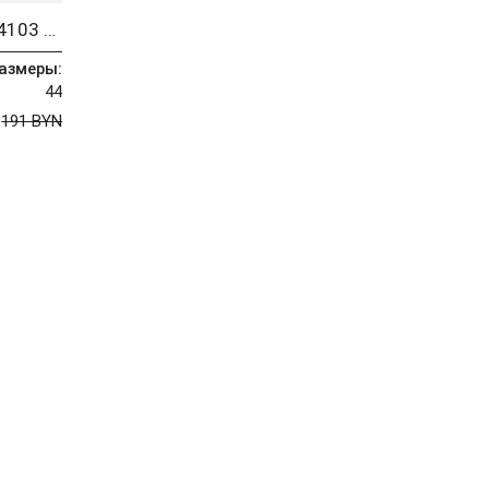
Платье MISLANA WOMEN 4103 сирень
азмеры:
44
N
191 BYN