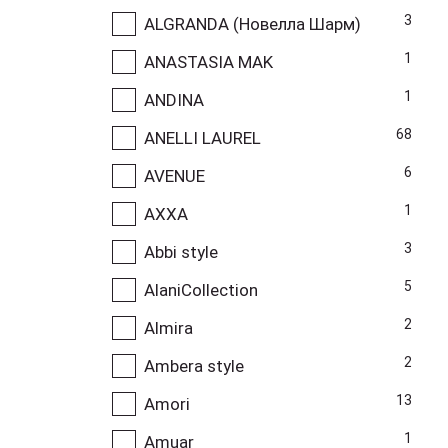
3
ALGRANDA (Новелла Шарм)
1
ANASTASIA MAK
1
ANDINA
68
ANELLI LAUREL
6
AVENUE
1
AXXA
3
Abbi style
5
AlaniCollection
2
Almira
2
Ambera style
13
Amori
1
Amuar