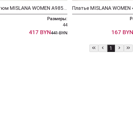
Костюм MISLANA WOMEN А985 сирень
Размеры:
Р
44
417 BYN
167 BY
441 BYN
1