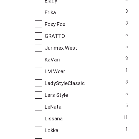
Elady
3
Erika
3
Foxy Fox
5
GRATTO
5
Jurimex West
8
KaVari
1
LM.Wear
3
LadyStyleClassic
5
Lars Style
5
LeNata
11
Lissana
1
Lokka