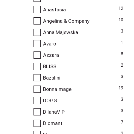
12
Anastasia
10
Angelina & Company
3
Anna Majewska
1
Avaro
8
Azzara
2
BLISS
3
Bazalini
19
BonnaImage
3
DOGGI
3
DilanaVIP
7
Diomant
2