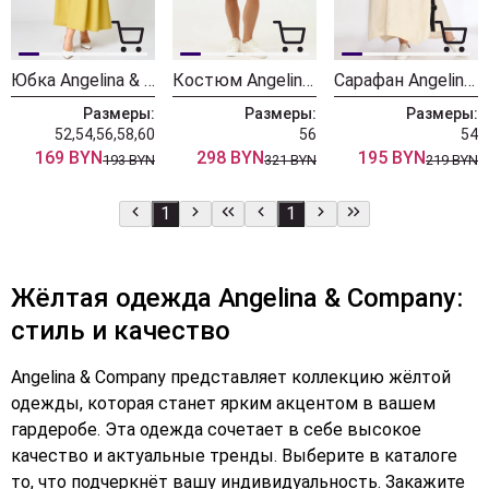
Юбка Angelina & Company 1241
Костюм Angelina & Company 1104
Сарафан Angelina & Company 556ж
Размеры:
Размеры:
Размеры:
52,54,56,58,60
56
54
169 BYN
298 BYN
195 BYN
193 BYN
321 BYN
219 BYN
1
1
Жёлтая одежда Angelina & Company:
стиль и качество
Angelina & Company представляет коллекцию жёлтой
одежды, которая станет ярким акцентом в вашем
гардеробе. Эта одежда сочетает в себе высокое
качество и актуальные тренды. Выберите в каталоге
то, что подчеркнёт вашу индивидуальность. Закажите