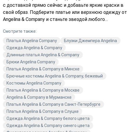
с доставкой прямо сейчас и добавьте яркие краски в
свой образ. Подберите платье или верхнюю одежду от
Angelina & Company и станьте звездой любого
мероприятия. Не упустите возможность обновить свой
Смотрите также:
гардероб модной и стильной одеждой. Оформите заказ
уже сегодня!
Платья Angelina Company
Блузки Джемпера Angelina
Одежда Angelina & Company
Длинные платья Angelina & Company
Брюки Angelina Company
Платья Angelina & Company в Минске
Брючные костюмы Angelina & Company, бежевый
Костюмы Angelina Company
Платья Angelina & Company в Москве
Angelina & Company в Мурманске
Платья Angelina & Company в Санкт-Петербурге
Платья Angelina & Company в Слуцке
Одежда Angelina & Company белого цвета
Одежда Angelina & Company синего цвета