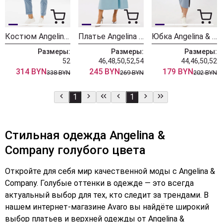
Костюм Angelina & Company 1146
Платье Angelina & Company 1141
Юбка Angelina & Company 976
Размеры:
Размеры:
Размеры:
52
46,48,50,52,54
44,46,50,52
314 BYN
245 BYN
179 BYN
338 BYN
269 BYN
202 BYN
1
1
Стильная одежда Angelina &
Company голубого цвета
Откройте для себя мир качественной моды с Angelina &
Company. Голубые оттенки в одежде — это всегда
актуальный выбор для тех, кто следит за трендами. В
нашем интернет-магазине Avaro вы найдёте широкий
выбор платьев и верхней одежды от Angelina &