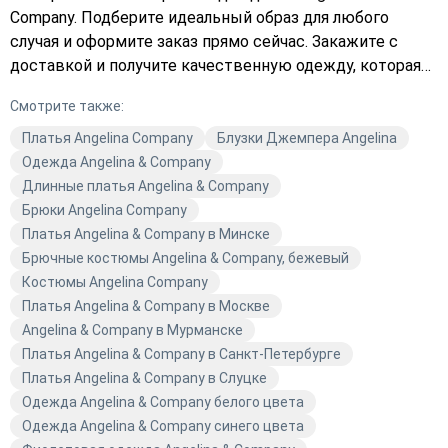
Company. Подберите идеальный образ для любого
случая и оформите заказ прямо сейчас. Закажите с
доставкой и получите качественную одежду, которая
подчеркнёт ваш стиль. Не упустите возможность
Смотрите также:
обновить гардероб с Angelina & Company — выберите в
каталоге и добавьте в корзину уже сегодня!
Платья Angelina Company
Блузки Джемпера Angelina
Одежда Angelina & Company
Длинные платья Angelina & Company
Брюки Angelina Company
Платья Angelina & Company в Минске
Брючные костюмы Angelina & Company, бежевый
Костюмы Angelina Company
Платья Angelina & Company в Москве
Angelina & Company в Мурманске
Платья Angelina & Company в Санкт-Петербурге
Платья Angelina & Company в Слуцке
Одежда Angelina & Company белого цвета
Одежда Angelina & Company синего цвета