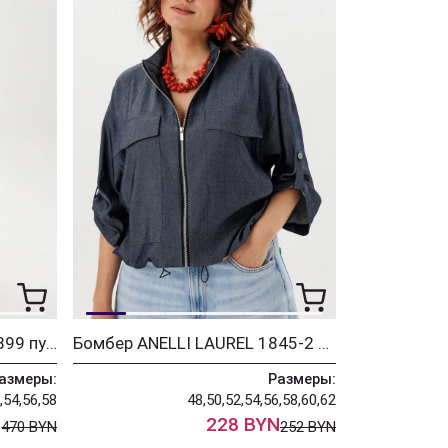
Костюм ANELLI LAUREL 1899 пудровые прелести
Бомбер ANELLI LAUREL 1845-2 джинсовый цвет
азмеры:
Размеры:
,54,56,58
48,50,52,54,56,58,60,62
N
228 BYN
470 BYN
252 BYN