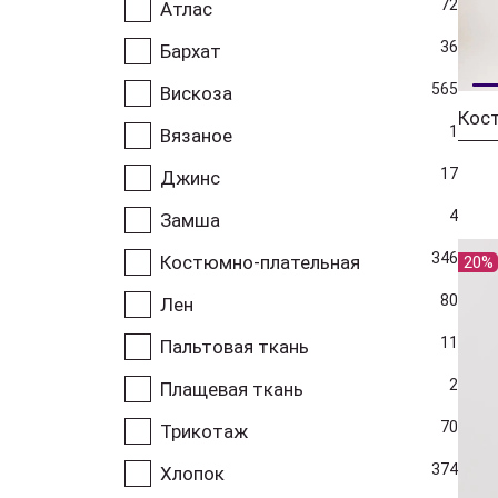
72
Атлас
36
Бархат
565
Вискоза
1
Вязаное
17
Джинс
4
Замша
346
Костюмно-плательная
20%
80
Лен
11
Пальтовая ткань
2
Плащевая ткань
70
Трикотаж
374
Хлопок