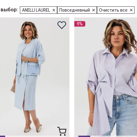
 выбор:
ANELLI LAUREL
Повседневный
Очистить все
9%