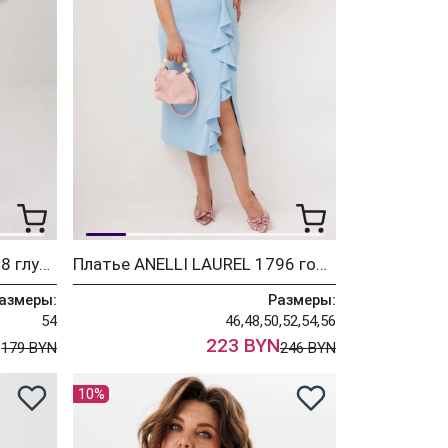
Брюки ANELLI LAUREL 1718 глубина океана
Платье ANELLI LAUREL 1796 голубая волна
азмеры:
Размеры:
54
46,48,50,52,54,56
N
223 BYN
179 BYN
246 BYN
10%