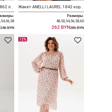
Рубашка ANELLI LAUREL 1862 лаванда бант
Жакет ANELLI LAUREL 1842 коричневый сирин
азмеры:
Размеры:
,54,56,58
48,50,54,56,58,60
N
262 BYN
246 BYN
286 BYN
12%