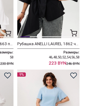
Рубашка ANELLI LAUREL 1663 перламутровая жемчужина
Рубашка ANELLI LAUREL 1862 черный бант
азмеры:
Размеры:
58
46,48,50,52,54,56,58
N
223 BYN
230 BYN
246 BYN
9%