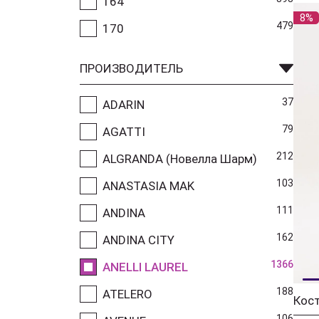
164
8%
479
170
ПРОИЗВОДИТЕЛЬ
37
ADARIN
79
AGATTI
212
ALGRANDA (Новелла Шарм)
103
ANASTASIA MAK
111
ANDINA
162
ANDINA CITY
1366
ANELLI LAUREL
188
ATELERO
106