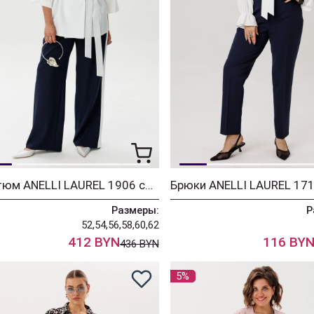
Костюм ANELLI LAUREL 1906 синий ирис
Размеры:
Р
52,54,56,58,60,62
412 BYN
116 BY
436 BYN
5%