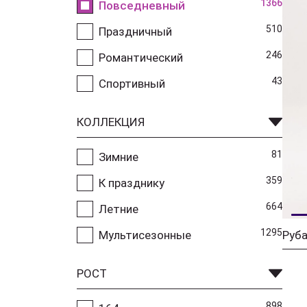
1366
Повседневный
510
Праздничный
246
Романтический
43
Спортивный
КОЛЛЕКЦИЯ
81
Зимние
359
К празднику
664
Летние
1295
Мультисезонные
РОСТ
898