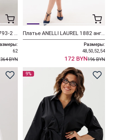
Костюм ANELLI LAUREL 1793-2 пустынная гладь
Платье ANELLI LAUREL 1882 английский сад
азмеры:
Размеры:
62
48,50,52,54
N
172 BYN
364 BYN
196 BYN
9%