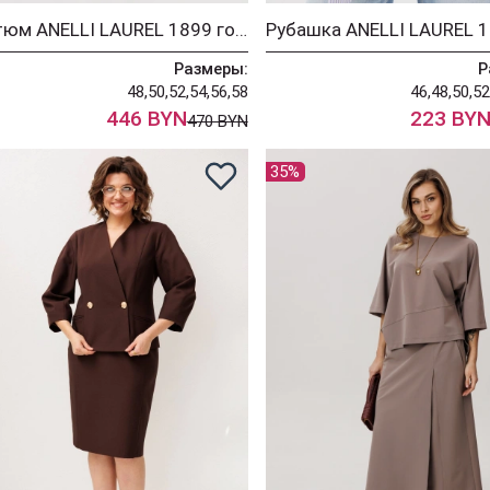
Костюм ANELLI LAUREL 1899 голубые прелести
Размеры:
Р
48,50,52,54,56,58
46,48,50,52
446 BYN
223 BY
470 BYN
35%