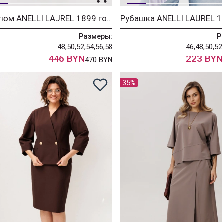
Костюм ANELLI LAUREL 1899 голубые прелести
Размеры:
Р
48,50,52,54,56,58
46,48,50,52
446 BYN
223 BY
470 BYN
35%