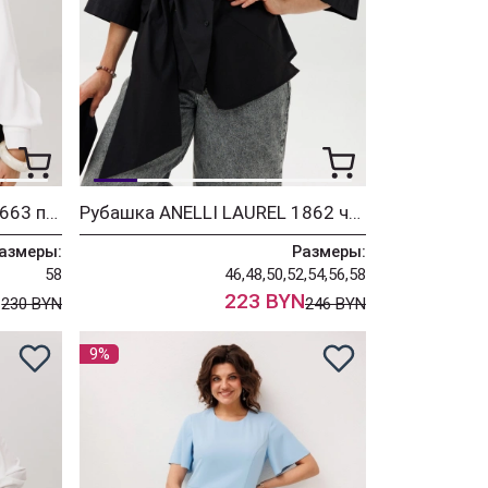
Рубашка ANELLI LAUREL 1663 перламутровая жемчужина
Рубашка ANELLI LAUREL 1862 черный бант
азмеры:
Размеры:
58
46,48,50,52,54,56,58
N
223 BYN
230 BYN
246 BYN
9%