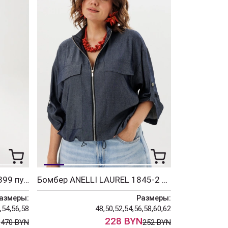
Костюм ANELLI LAUREL 1899 пудровые прелести
Бомбер ANELLI LAUREL 1845-2 джинсовый цвет
азмеры:
Размеры:
,54,56,58
48,50,52,54,56,58,60,62
N
228 BYN
470 BYN
252 BYN