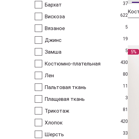
37
Бархат
622
Вискоза
5
Вязаное
19
Джинс
5
Замша
5%
430
Костюмно-плательная
80
Лен
11
Пальтовая ткань
3
Плащевая ткань
81
Трикотаж
420
Хлопок
33
Шерсть