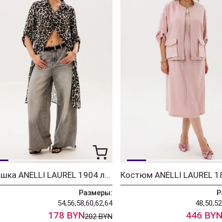
Рубашка ANELLI LAUREL 1904 лео
Размеры:
Р
54,56,58,60,62,64
48,50,52
178 BYN
446 BY
202 BYN