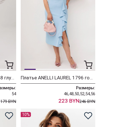
Брюки ANELLI LAUREL 1718 глубина океана
Платье ANELLI LAUREL 1796 голубая волна
азмеры:
Размеры:
54
46,48,50,52,54,56
N
223 BYN
179 BYN
246 BYN
10%