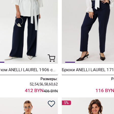
Костюм ANELLI LAUREL 1906 синий ирис
Размеры:
Р
52,54,56,58,60,62
412 BYN
116 BY
436 BYN
5%