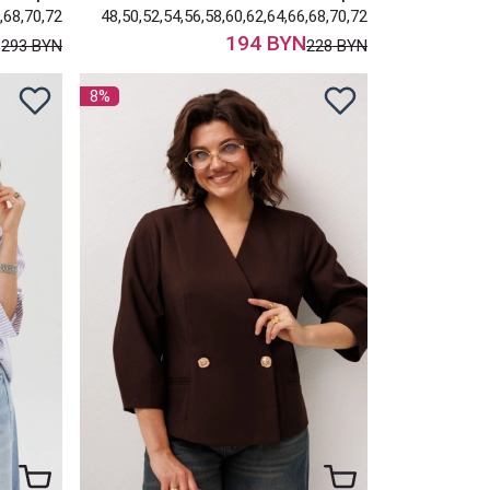
,68,70,72
48,50,52,54,56,58,60,62,64,66,68,70,72
N
194 BYN
293 BYN
228 BYN
8%