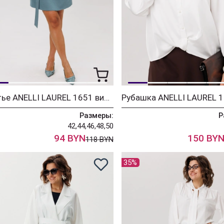
Платье ANELLI LAUREL 1651 винтажный голубой
Размеры:
Р
42,44,46,48,50
94 BYN
150 BY
118 BYN
35%