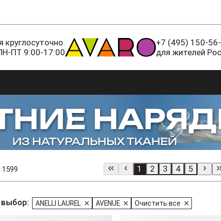
 круглосуточно.
+7 (495) 150-56
ПН-ПТ 9:00-17:00
для жителей Ро
1
2
3
4
5
 1599
 выбор:
ANELLI LAUREL
AVENUE
Очистить все