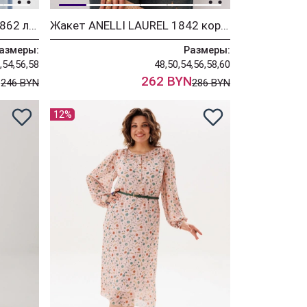
Рубашка ANELLI LAUREL 1862 лаванда бант
Жакет ANELLI LAUREL 1842 коричневый сирин
азмеры:
Размеры:
,54,56,58
48,50,54,56,58,60
N
262 BYN
246 BYN
286 BYN
12%