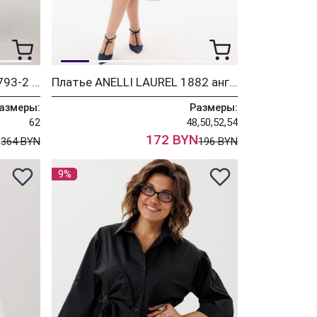
Костюм ANELLI LAUREL 1793-2 пустынная гладь
Платье ANELLI LAUREL 1882 английский сад
азмеры:
Размеры:
62
48,50,52,54
N
172 BYN
364 BYN
196 BYN
9%