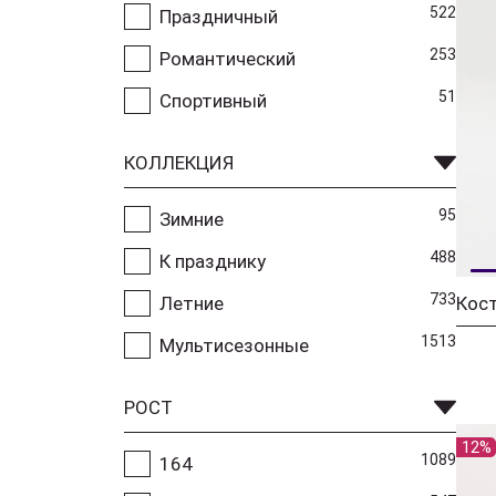
522
Праздничный
253
Романтический
51
Спортивный
КОЛЛЕКЦИЯ
95
Зимние
488
К празднику
733
Летние
1513
Мультисезонные
РОСТ
12%
1089
164